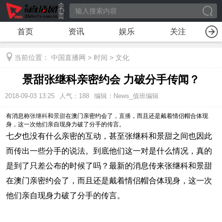
首页
资讯
娱乐
关注
当前位置：
中国直播网
>
时间
>
文化
景甜张继科亲密约会 力破分手传闻？
2018-09-03 13:25
人气：
188
编辑：News_值班编辑
有消息称
张继科
和
景甜
在澳门亲密约会了，
直播
，而且还是戴着情侣帽合体现
身，这一次他们亲自现身力破了分手的传言。
七夕也没有什么亲密的互动，甚至张继科和景甜之间也因此
而传出一些分手的说法。到底他们这一对是什么情况，真的
是到了只差公布的时候了吗？最新的消息传来张继科和景甜
在澳门亲密约会了，而且还是戴着情侣帽合体现身，这一次
他们亲自现身力破了分手的传言。