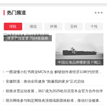
热门频道
球鞋
潮流
评测
百科
个性
体育产业提速 2024首届廊
坊国际乒乓球邀请赛完美收
官
中国出海品牌哪家强？喝口
冬季的鸡汤告诉你……
一图读懂小红书商业MCN大会 解锁创作者经济3.0时代经营新增量
安徽郎溪：推动全民健身 “跑遍我的家乡”正式启动
助推冰雪运动发展，361°成为2025哈尔滨亚冬会官方合作伙伴
萌兴网络参与制定网络表演领域新团体标准，推动行业健康发展