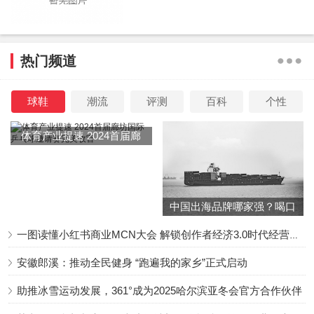
1、坚持锻炼
生活中部分男人出现阳痿疾病，是因为身体过于虚弱引
热门频道
起的。虚弱的身体，存在血液循环不畅的情况，长期得不到
调理，则会影响阴茎部位的血液循环，最终导致勃起困难。
球鞋
潮流
评测
百科
个性
所以说，男人们想要提高勃起功能，远离阳痿疾病，一
体育产业提速 2024首届廊
定要坚持锻炼身体，每天必须坚持运动半个小时以上。
坊国际乒乓球邀请赛完美收
官
2、劳逸结合
中国出海品牌哪家强？喝口
男人们平日里工作要劳逸结合，不能让身体长时间处于
冬季的鸡汤告诉你……
疲惫状态，因为身体疲惫，精神紧张时，会影响生殖器的状
一图读懂小红书商业MCN大会 解锁创作者经济3.0时代经营新增量
态。为了预防阳痿，男人日常工作时要注意劳逸结合，让身
安徽郎溪：推动全民健身 “跑遍我的家乡”正式启动
心都获得休息，才能有利于性健康。
助推冰雪运动发展，361°成为2025哈尔滨亚冬会官方合作伙伴
3、消除心理因素