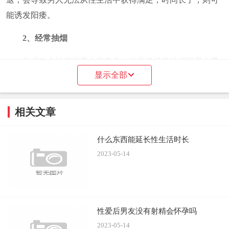
能诱发阳痿。
2、经常抽烟
生活中会抽烟的男人非常多，注意了经常抽烟可是会导
显示全部
致阳痿的，记住要尽早戒烟。这是因为香烟中含有非常多的
尼古丁等有毒物质，这些毒素会导致阴茎血液循环受到极大
的影响。从而出现供血不足的问题，最终出现勃起无力的情
相关文章
况，进而诱发阳痿疾病。
什么东西能延长性生活时长
2023-05-14
3、频繁喝酒
生活中有一些男人酷爱喝酒，平日里喝酒一定要喝到醉
性爱后男友没有射精会怀孕吗
才愿意回家。这种经常酗酒的男人，特别容易阳痿。因为喝
2023-05-14