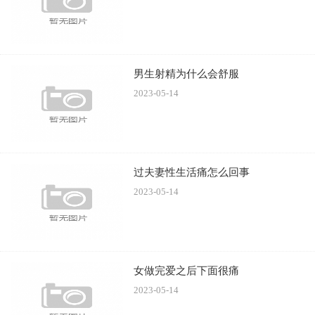
酒太多，会导致体内堆积大量的酒精，致使身体的性激素代
谢能力下降，从而影响性功能。
再者，平日里喜欢喝酒的人，在酒精的作用下，很容易
男生射精为什么会舒服
出现全身血管扩张的情况。如此一来，会减少流向阴茎的血
2023-05-14
液量，从而影响性生活，导致阳痿疾病。
4、夫妻感情不好
夫妻如果感情不好，平日里过性生活的次数就会减少。
过夫妻性生活痛怎么回事
同时还可能会妻子产生厌恶感，平日里很少过性生活，导致
2023-05-14
性欲不断下降。性兴奋不足，很容易导致性功能出现障碍，
如果不及时改善，则可能诱发阳痿。
男人生活中如何预防阳痿疾病
女做完爱之后下面很痛
2023-05-14