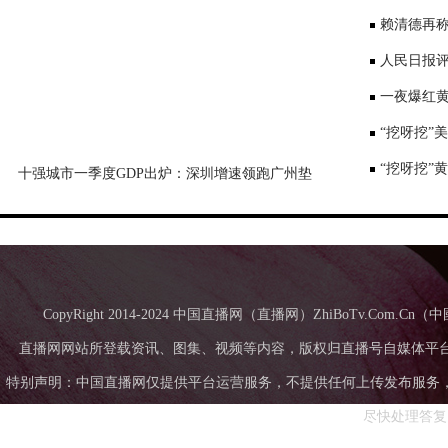
景要戴口罩
赖清德再称
国台办回应
人民日报评
一夜爆红黄
师：或涉嫌
“挖呀挖”
“挖呀挖”
十强城市一季度GDP出炉：深圳增速领跑广州垫
底，成都超苏州
CopyRight 2014-2024 中国直播网（直播网）ZhiBoTv.Com
直播网网站所登载资讯、图集、视频等内容，版权归直播号自媒体平
特别声明：中国直播网仅提供平台运营服务，不提供任何上传发布服务，中国直
尽快处理答复