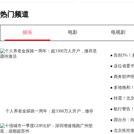
热门频道
娱乐
电影
电视剧
告别3%！
少3000元利
这位省委书
部、10位女
商务部声
会”
多地饱和！
序竞争仍是
转需！北京
公布
航行警告
个人养老金探路一周年：超3300万人开户，缴存
意愿待激活
国台办：
表达深切哀
北京疾控