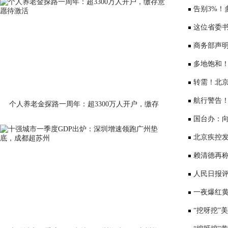
告别3%！
将少3000元
这位省委书
部、10位女
商务部声
大会”
多地饱和！
序竞争仍是
转需！北京
公布
航行警告
个人养老金探路一周年：超3300万人开户，缴存
意愿待激活
国台办：
表达深切哀
北京疾控
景要戴口罩
赖清德再称
国台办回应
人民日报评
一夜爆红黄
师：或涉嫌
“挖呀挖”