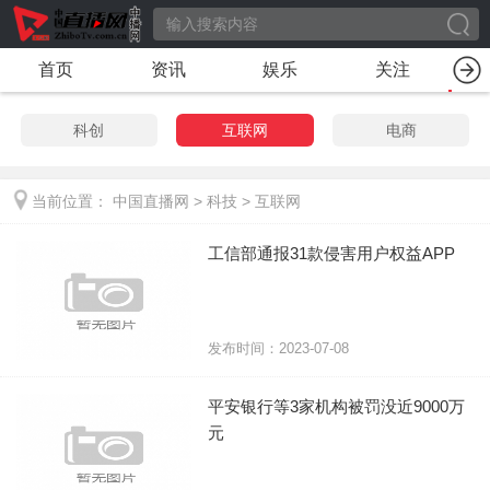
首页
资讯
娱乐
关注
科创
互联网
电商
当前位置：
中国直播网
>
科技
>
互联网
工信部通报31款侵害用户权益APP
发布时间：2023-07-08
平安银行等3家机构被罚没近9000万
元