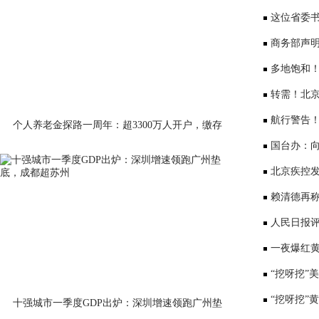
少3000元利
这位省委书
部、10位女
商务部声
大会”
多地饱和！
序竞争仍是
转需！北京
公布
航行警告
个人养老金探路一周年：超3300万人开户，缴存
意愿待激活
国台办：
表达深切哀
北京疾控
景要戴口罩
赖清德再称
国台办回应
人民日报评
一夜爆红黄
师：或涉嫌
“挖呀挖”
“挖呀挖”
十强城市一季度GDP出炉：深圳增速领跑广州垫