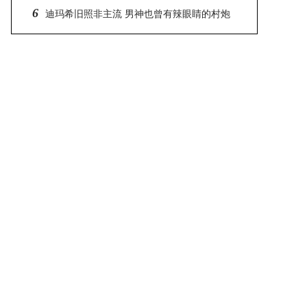
6
也有
迪玛希旧照非主流 男神也曾有辣眼睛的村炮
造型