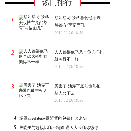
热门排行
1
新年新妆 这些美妆博主竟
然都有“两幅面孔”
2019-02-26 18:56
2
人人都绑低马尾？你这样扎
就美得不一样
2019-02-26 18:56
3
厉害了 她穿平底鞋也能把
别人比下去
2019-02-26 18:56
4
杨幂angelababy最近背的包都什么来头
5
关晓彤与超模比腿不输阵 逆天大长腿你练你