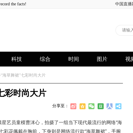
 the facts!
中国直播
科技
综合
时间
图片
视
“海草舞裙”七彩时尚大片
七彩时尚大片
分享至：
模星艺员童模曹洣心，拍摄了一组当下现代最流行的网络“海
七彩花佩戴在胸前，下身则是网络流行款“海草舞裙”，手腕