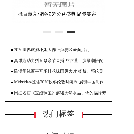
徐百慧亮相轻松筹公益盛典 温暖笑容
传递暖心力量
2020世界旅游小姐大赛上海赛区全面启动
真维斯助力抖音母亲节直播 甜甜萱上演最潮搭配
陈漫掌镜百事可乐桂花味国风大片 杨紫、邓伦灵
气出演大胆创新
Mithridate登陆2020秋冬伦敦时装周 展现中国时尚
设计软实力
网红名店《宝姬珠宝》解读天然水晶手饰的福禄寿
热门标签