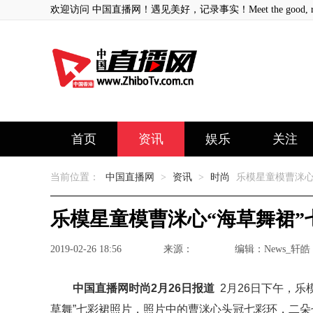
欢迎访问 中国直播网！遇见美好，记录事实！Meet the good, record
首页
资讯
娱乐
关注
当前位置：
中国直播网
>
资讯
>
时尚
乐模星童模曹洣心
乐模星童模曹洣心“海草舞裙”
2019-02-26 18:56
来源：
编辑：News_轩皓
中国直播网时尚2月26日报道
2月26日下午，乐
草舞”七彩裙照片，照片中的曹洣心头冠七彩环，二朵