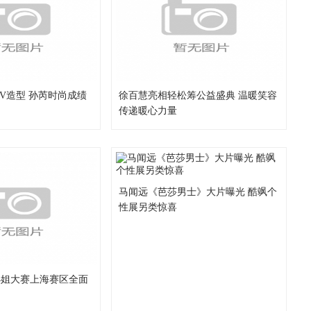
MV造型 孙芮时尚成绩
徐百慧亮相轻松筹公益盛典 温暖笑容
传递暖心力量
马闻远《芭莎男士》大片曝光 酷飒个
性展另类惊喜
游小姐大赛上海赛区全面