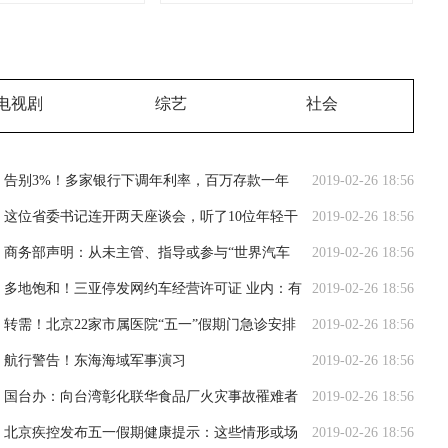
电视剧
综艺
社会
告别3%！多家银行下调年利率，百万存款一年
2019-02-26 18:56
将少3000元利息
这位省委书记连开两天座谈会，听了10位年轻干
2019-02-26 18:56
部、10位女干部代表的意见
商务部声明：从未主管、指导或参与“世界汽车
2019-02-26 18:56
大会”
多地饱和！三亚停发网约车经营许可证 业内：有
2019-02-26 18:56
序竞争仍是市场主体
转需！北京22家市属医院“五一”假期门急诊安排
2019-02-26 18:56
公布
航行警告！东海海域军事演习
2019-02-26 18:56
国台办：向台湾彰化联华食品厂火灾事故罹难者
2019-02-26 18:56
表达深切哀悼
北京疾控发布五一假期健康提示：这些情形或场
2019-02-26 18:56