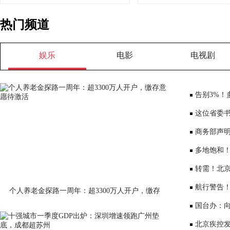
热门频道
娱乐
电影
电视剧
告别3%！
将少3000元
这位省委书
部、10位女
商务部声
大会”
多地饱和！
序竞争仍是
转需！北京
公布
航行警告
个人养老金探路一周年：超3300万人开户，缴存
意愿待激活
国台办：
表达深切哀
北京疾控