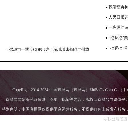
景要戴口罩
赖清德再称
国台办回应
人民日报评
一夜爆红黄
师：或涉嫌
“挖呀挖”
“挖呀挖”
十强城市一季度GDP出炉：深圳增速领跑广州垫
底，成都超苏州
CopyRight 2014-2024 中国直播网（直播网）ZhiBoTv.Com
直播网网站所登载资讯、图集、视频等内容，版权归直播号自媒体平
特别声明：中国直播网仅提供平台运营服务，不提供任何上传发布服务，中国直
尽快处理答复