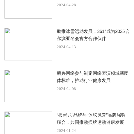
2024-04-28
齿鲨2》虎视眈眈，吴京自然不用说，目前华语票房号召力
第一人，《巨齿鲨2》虽然是一部好莱坞主导的合拍片，但
中国元素极多，内地票房恐怕不会低，《封神》能否扛住压
助推冰雪运动发展，361°成为2025哈
力很难说。
尔滨亚冬会官方合作伙伴
2024-04-13
《封神》回本只有一条路，那就是凭借口碑走票房长线！
7小时票房破2466万！《热烈》上映首日夺冠，王一博新片
萌兴网络参与制定网络表演领域新团
要爆了？
体标准，推动行业健康发展
2024-04-08
截止7月28号7点，《热烈》上映7小时单日票房破2466万，
排片占比30%，高居同期新片第一，上座率也是力压《封
神》夺冠，由于之前不断大规模点映，其点映票房已经冲破
“掼蛋龙”品牌与“体坛风云”品牌强强
1.2亿，导致《热烈》上映首日累计票房已经高达1.49亿。
联合，共同推动掼牌运动健康发展
2024-01-24