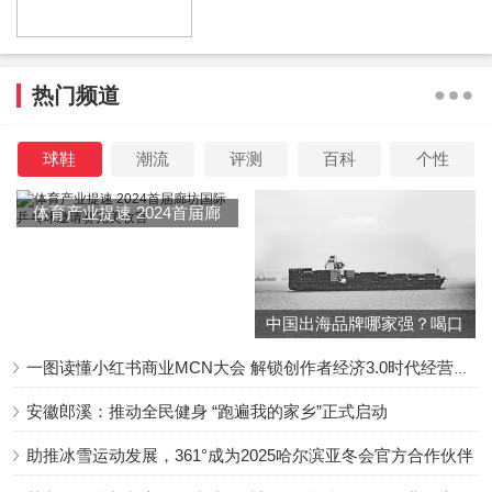
有点尴尬的是《热烈》并没有想象中对同期新片处于碾压式
的优势。
热门频道
《热烈》的宣发几乎照抄王宝强的《八角笼中》，正式上映
之前不断点映，累计了极高的点映票房，让电影上映首日票
球鞋
潮流
评测
百科
个性
房成绩显得极为好看，但跟《八角笼中》一边倒好评不一样
的，《热烈》在网络和现实的热度是不一样的。
体育产业提速 2024首届廊
坊国际乒乓球邀请赛完美收
官
《热烈》在购票平台的点映评分高达9.7！
中国出海品牌哪家强？喝口
妥妥的暑期档口碑第一神作，上映之前甚至有媒体喊出了30
冬季的鸡汤告诉你……
亿的预测票房，更有大胆的说要打破吴京《长津湖》的影史
一图读懂小红书商业MCN大会 解锁创作者经济3.0时代经营新增量
纪录，这种完全属于捧杀，《热烈》就是一部中等成本的喜
安徽郎溪：推动全民健身 “跑遍我的家乡”正式启动
剧片，还是内地观众不怎么熟悉的街舞题材，破影史纪录的
助推冰雪运动发展，361°成为2025哈尔滨亚冬会官方合作伙伴
概率几乎为零。