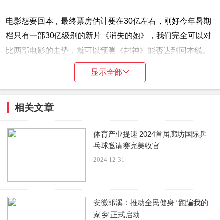
电影想要回本，最终票房估计要在30亿左右，刚好今年暑期
档只有一部30亿级别的新片《消失的她》，我们完全可以对
比两部电影的走势，就可以预测《封神》能否达到回本线。
显示全部
《消失的她》同期上映9天，累计票房已经冲破17亿。并且
连续9天单日票房破亿。最终拿下了34.88亿票房，《封神》
相关文章
是完全达不到这个票房爆发力度，上映9天只有2天单日票房
破亿，工作日也没有实现逆跌。档期环境也远不如《消失的
体育产业提速 2024首届廊坊国际乒
她》好。
乓球邀请赛完美收官
2024-12-31
当时《消失的她》在近半个月暑期档时间中都是个人秀，独
霸了档期。
安徽郎溪：推动全民健身 “跑遍我的
而《封神》除了本周遇到的《热烈》，还有下周吴京的《巨
家乡”正式启动