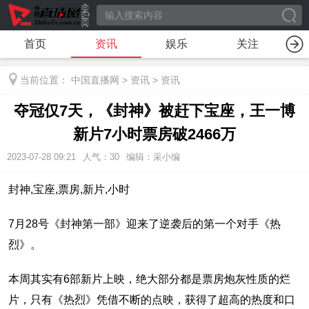
首页
资讯
娱乐
关注
当前位置：
中国直播网
>
资讯
>
资讯
夺冠仅7天，《封神》被赶下宝座，王一博
新片7小时票房破2466万
2023-07-28 09:21
人气：
30
编辑：采小编
封神,宝座,票房,新片,小时
7月28号《封神第一部》迎来了逆袭后的第一个对手《热
烈》。
本周其实有6部新片上映，绝大部分都是票房炮灰性质的烂
片，只有《热烈》凭借不断的点映，获得了超高的热度和口