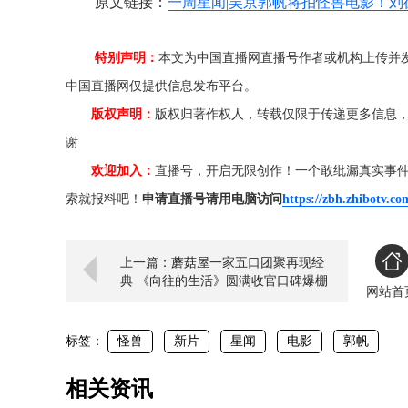
原文链接：
一周星闻|吴京郭帆将拍怪兽电影！刘
特别声明：
本文为中国直播网直播号作者或机构上传并
中国直播网仅提供信息发布平台。
版权声明：
版权归著作权人，转载仅限于传递更多信息
谢
欢迎加入：
直播号，开启无限创作！一个敢纰漏真实事
索就报料吧！
申请直播号请用电脑访问
https://zbh.zhibotv.co
上一篇：蘑菇屋一家五口团聚再现经
典 《向往的生活》圆满收官口碑爆棚
网站首
标签：
怪兽
新片
星闻
电影
郭帆
相关资讯