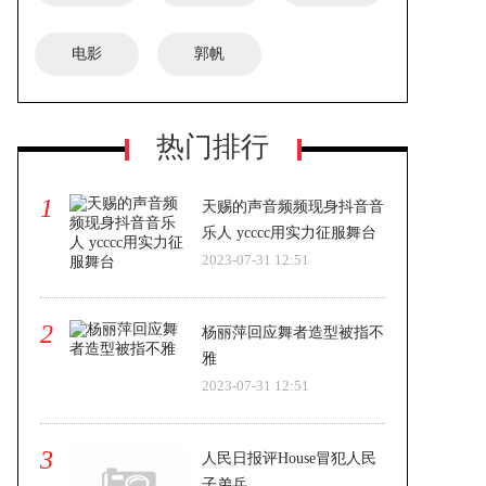
电影
郭帆
热门排行
1
天赐的声音频频现身抖音音
乐人 ycccc用实力征服舞台
2023-07-31 12:51
2
杨丽萍回应舞者造型被指不
雅
2023-07-31 12:51
3
人民日报评House冒犯人民
子弟兵