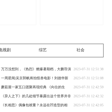
电视剧
综艺
社会
万万没想到，《热烈》燃爆暑期档，大鹏导演
2023-07-31 12:51:38
让我刮目相看！
一周星闻|吴京郭帆将拍怪兽电影！刘德华新
2023-07-31 12:51:08
片将映
蘑菇屋一家五口团聚再现经典 《向往的生
2023-07-31 12:42:59
活》圆满收官口碑爆棚
《异人之下》的几处细节暴露出这个世界并非
2023-07-31 12:42:32
想象中的那么简单
《长相思》偶像包袱重？永远在凹造型的相
2023-07-31 12:42:05