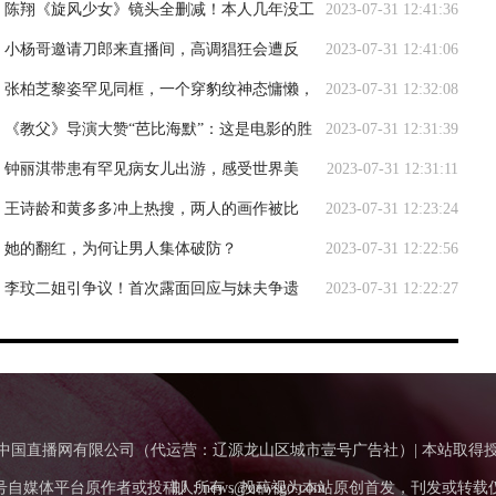
柳，毁了九头蛇该有的模样
陈翔《旋风少女》镜头全删减！本人几年没工
2023-07-31 12:41:36
作，已悄悄转型！
小杨哥邀请刀郎来直播间，高调猖狂会遭反
2023-07-31 12:41:06
噬？刀郎媳妇回应亮了！
张柏芝黎姿罕见同框，一个穿豹纹神态慵懒，
2023-07-31 12:32:08
一个穿千鸟格超精神
《教父》导演大赞“芭比海默”：这是电影的胜
2023-07-31 12:31:39
利！
钟丽淇带患有罕见病女儿出游，感受世界美
2023-07-31 12:31:11
好，曾被预测活不过2岁
王诗龄和黄多多冲上热搜，两人的画作被比
2023-07-31 12:23:24
较，网友：差距太大了
她的翻红，为何让男人集体破防？
2023-07-31 12:22:56
李玟二姐引争议！首次露面回应与妹夫争遗
2023-07-31 12:22:27
产，笑容灿烂被嘲太奇怪
Tv.Com.Cn中国直播网有限公司（代运营：辽源龙山区城市壹号广告社）| 本站取
号自媒体平台原作者或投稿人所有，投稿视为本站原创首发，刊发或转载
邮：news@newsgo.com