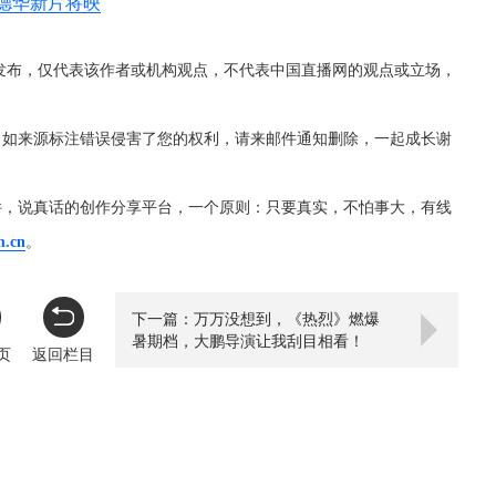
德华新片将映
发布，仅代表该作者或机构观点，不代表中国直播网的观点或立场，
，如来源标注错误侵害了您的权利，请来邮件通知删除，一起成长谢
件，说真话的创作分享平台，一个原则：只要真实，不怕事大，有线
m.cn
。
下一篇：万万没想到，《热烈》燃爆
暑期档，大鹏导演让我刮目相看！
页
返回栏目