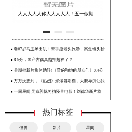
人人人人人你人人人人人！五一假期
首日迎出游高峰，消费市场大幅
曝87岁马玉琴出轨！牵手瘦老头旅游，察觉镜头秒
撒手，李玉成黑脸
8.5分，国产古偶真越拍越神了？
暑期档新片集体助阵!《雪豹和她的朋友们》8.4公
映
万万没想到，《热烈》燃爆暑期档，大鹏导演让我
刮目相看！
一周星闻|吴京郭帆将拍怪兽电影！刘德华新片将
映
热门标签
怪兽
新片
星闻