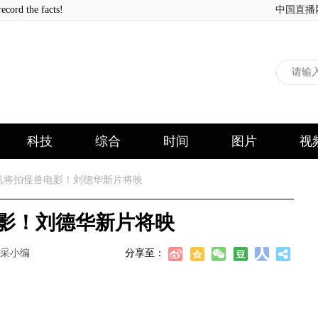
 the facts!
中国直播
科技
综合
时间
图片
视
帆将拍怪兽电影！刘德华新片将映
电影！刘德华新片将映
采小编
分享至：