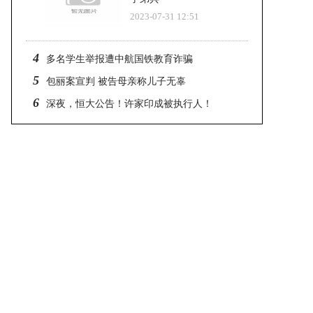
2023-07-31 12:51
4
多名学生举报遭中航国铁教育诈骗
5
包丽案宣判 被告母亲称儿子无辜
6
深夜，恒大公告！许家印成被执行人！