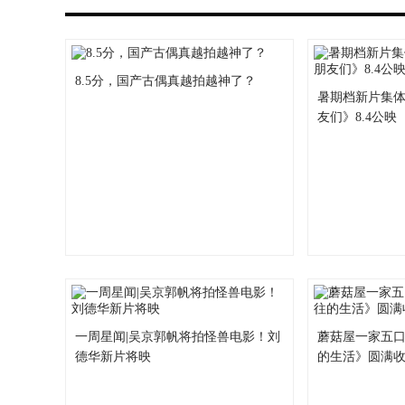
8.5分，国产古偶真越拍越神了？
暑期档新片集体
友们》8.4公映
一周星闻|吴京郭帆将拍怪兽电影！刘
蘑菇屋一家五口
德华新片将映
的生活》圆满