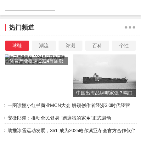
看看爱豆就要被你挂出来骂了吗？因此，饶雪漫的道歉惹来
该剧很多主演的粉丝吐槽，纷纷表示这样操作真的很丢路人
缘，电影本来就是靠路人，而不是单纯靠粉丝来支持，这样
热门频道
下去，小心赔得血本无归。
球鞋
潮流
评测
百科
个性
体育产业提速 2024首届廊
坊国际乒乓球邀请赛完美收
的确，看得出来，很多网友的吐槽，其实也是想该电影能够
官
有个好口碑。像作为公众人物的饶雪漫这样直接在网友上声
吐槽，真的没有必要，建议还是多多关注一下电影本身的质
中国出海品牌哪家强？喝口
量吧！要不然，别到时电影质量没有把控好，路人缘也全掉
冬季的鸡汤告诉你……
一图读懂小红书商业MCN大会 解锁创作者经济3.0时代经营新增量
光了，电影一上映就扑了，那就不好了。
安徽郎溪：推动全民健身 “跑遍我的家乡”正式启动
助推冰雪运动发展，361°成为2025哈尔滨亚冬会官方合作伙伴