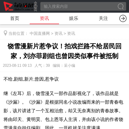
首页
资讯
娱乐
关注
当前位置：
中国直播网
>
资讯
>
资讯
饶雪漫新片惹争议！拍戏拦路不给居民回
家，刘亦菲剧组也曾因类似事件被抵制
2023-08-11 09:13
人气：
39
编辑：采小编
不给,剧组,新片,曾因,惹争议
继《左耳》后，饶雪漫又一部作品影视化了，该作品就是
《沙漏》。《沙漏》是根据同名小说改编而来的一部青春电
影，该片讲述了一个互相治愈，却又无奈离别的青春故事。
将由邱天、黄明昊、包上恩等人主演，并由该小说的作者饶
雪漫亲自担任编剧，因此，一开机就关注度满满。