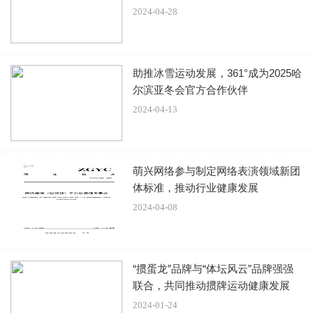
说是什么就是什么的年代了，我们都有主见的。因此，饶雪
2024-04-28
漫因为这条吐槽动态被骂得很惨。
助推冰雪运动发展，361°成为2025哈
尔滨亚冬会官方合作伙伴
2024-04-13
可能见到风评不对了，饶雪漫急忙发声道歉，表示“下午也是
因为一直被告知有人在现场聚集，反反复复赶不走，怕摄影
响进度，才呼吁一下。说的也并不是那些单纯路过只是看看
萌兴网络参与制定网络表演领域新团
热闹的路人，造成误会很抱歉。”
体标准，推动行业健康发展
2024-04-08
“掼蛋龙”品牌与“体坛风云”品牌强强
不过，饶雪漫的道歉似乎有些阴阳怪气，她那句“不是单纯路
联合，共同推动掼牌运动健康发展
过”，很明显就是暗指粉丝。难道粉丝就不是人了吗？粉丝去
2024-01-24