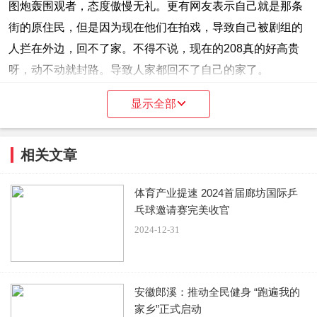
图炮轰围观者，态度傲慢无礼。更有网友表示自己就是那条
街的原住民，但是因为现在他们在拍戏，导致自己被剧组的
人拦在外边，回不了家。不得不说，现在的208真的好高贵
呀，动不动就封路。导致人家都回不了自己的家了。
显示全部
相关文章
体育产业提速 2024首届廊坊国际乒
乓球邀请赛完美收官
从网友的吐槽来看，明明是剧组拍戏导致当地人不方便，现
2024-12-31
饶雪漫的发声，却让是当地人干扰了他们拍戏呀！这招本末
倒置的操作，还真是牛呀！估计她也是发出来，想让这些剧
演员的粉丝来攻击那些在她们眼中“围观”的人吧！但是很明
安徽郎溪：推动全民健身 “跑遍我的
显群众的眼睛是雪亮了，并没有被她带节奏。再也不是你们
家乡”正式启动