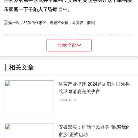
任素汐的原生家庭并不幸福，父亲的突然患病让这个幸福快
乐家庭一下子陷入了昏暗当中。
最终父亲还是被死神无情的带走，而母亲为了维持家里的生
显示全部
活选择了再婚，
继父也是带着自己的孩子，显然任素汐就过
上了寄人篱下的生活。
相关文章
继父光明正大的偏心自己的孩子，任素汐经常会感觉到特别
的委屈，但是母亲每一次都是劝自己忍让。
体育产业提速 2024首届廊坊国际乒
乓球邀请赛完美收官
2024-12-31
这让小小年纪的任素汐就明白了，能靠得上的永远都只有自
己而已。
安徽郎溪：推动全民健身 “跑遍我的
任素汐在自己的努力下考进了自己梦想中的学校中戏的导演
家乡”正式启动