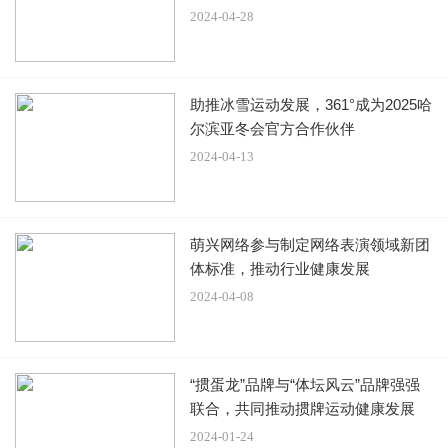
系，这个学校是任素汐梦想开始的地方，也是爱情降临的地
2024-04-28
方。
助推冰雪运动发展，361°成为2025哈
任素汐一直都是一个骨子里特别要强的女生，
上课的时候永
尔滨亚冬会官方合作伙伴
远都是在认真的听讲，专心致志的琢磨自己写的剧本。
2024-04-13
任素汐的认真吸引了同学李洋的注意力，在李洋看来这个女
生和大多数人都不一样，她总有自己最坚韧的地方，永远都
萌兴网络参与制定网络表演领域新团
不服输。
体标准，推动行业健康发展
2024-04-08
因为是同一个专业，每一次在看到任素汐的时候她都是在认
真的学习。
“掼蛋龙”品牌与“体坛风云”品牌强强
联合，共同推动掼牌运动健康发展
这也让李洋对任素汐的作品产生了很大的兴趣，李洋和这位
2024-01-24