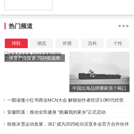
极度认真的女生一起合作切磋一次。
这也是打开了李洋和任素汐的感情之路，一个负责写剧本另
热门频道
一个负责出演，这也让李洋和任素汐之间擦出了不一样的火
花。
球鞋
潮流
评测
百科
个性
体育产业提速 2024首届廊
为此，两人经常一起出双入对，任素汐也成为了表演班的常
坊国际乒乓球邀请赛完美收
客。
官
这让任素汐终于是学习到了很多表演的知识，
激发起了任素
中国出海品牌哪家强？喝口
汐一直埋藏在心底的表演梦想。
冬季的鸡汤告诉你……
一图读懂小红书商业MCN大会 解锁创作者经济3.0时代经营新增量
而任素汐和李洋也是在多次的合作之后，渐渐的走到了一
安徽郎溪：推动全民健身 “跑遍我的家乡”正式启动
起。
助推冰雪运动发展，361°成为2025哈尔滨亚冬会官方合作伙伴