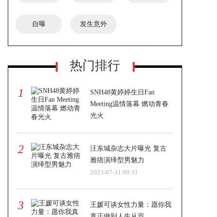
自曝
发生意外
热门排行
1
SNH48黄婷婷生日Fan
Meeting温情落幕 燃动青春
光火
2023-07-31 09:31
2
汪东城杂志大片曝光 复古
雅痞演绎型男魅力
2023-07-31 09:31
3
王媛可谈女性力量：愿你我
真正做到人生从容