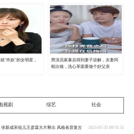
就“作妖”的女明星，
男演员家暴后得到妻子谅解，夫妻同
框出镜，洗心革面要做个好父亲
电视剧
综艺
社会
张新成宋祖儿王彦霖大片释出 风格各异复古
2023-07-31 09:31:11