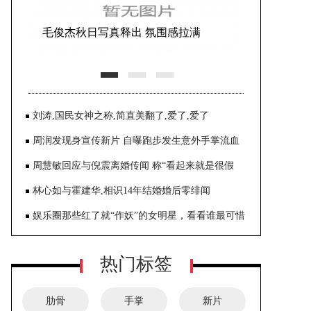
毛俊杰秋日写真释出 氛围感拉满
刘涛,国民女神之称,简直美翻了,爱了,爱了
周润发现身宣传新片 自曝跑步发生意外手掌流血
肋骨断裂
周慧敏回应与倪震离婚传闻 称“看起来就是很假
的”
林心如与霍建华,相识14年结婚婚后零绯闻
娱乐圈那些红了就“作妖”的女明星，看看谁最可惜
热门标签
肋骨
手掌
新片