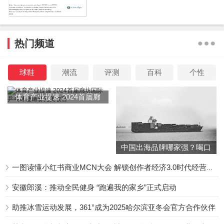
热门频道
球鞋
潮流
评测
百科
个性
体育产业提速 2024首届廊
坊国际乒乓球邀请赛完美收
官
中国出海品牌哪家强？喝口
冬季的鸡汤告诉你……
一图读懂小红书商业MCN大会 解锁创作者经济3.0时代经营新增量
安徽郎溪：推动全民健身 “跑遍我的家乡”正式启动
助推冰雪运动发展，361°成为2025哈尔滨亚冬会官方合作伙伴