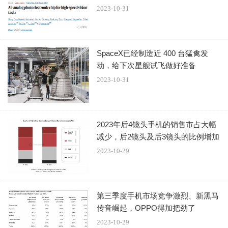
2023-10-31
散热方面，
撼与科技Intel Arc A580 ORC OC 8G显卡配
SpaceX已经制造近 400 台猛禽发
备了TORN散热技术，包含了客制化AXL风扇
，扇叶经过抛
动，给下次星舰试飞做好准备
光设计的同时还有着规律的凸起，能够提供更优化的风流及
2023-10-31
散热能力。
此外，撼与科技Intel Arc系列显卡均配备了可随GPU核
2023年后4镜头手机的销售市占大幅
心温度改变颜色的LOGO灯，用户无需安装任何软件及驱动
减少，后2镜头及后3镜头的比例增加
即可透过灯光颜色判断显卡的温度状态。
2023-10-29
第三季度手机市场竞争激烈、新黑马
传音崛起，OPPO得加把劲了
2023-10-29