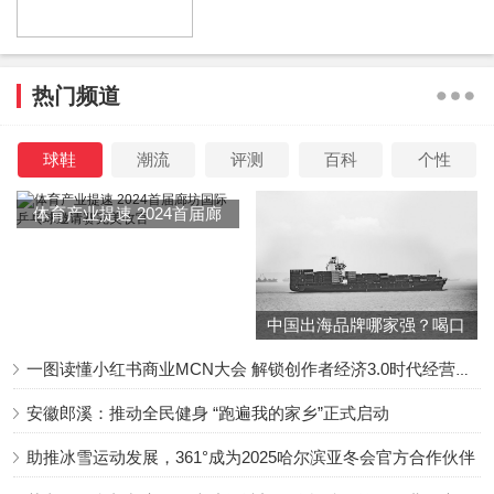
用户一行结束了工厂探秘后，驾驶新帕拉丁一路飞驰，
向云台山进发。新帕拉丁不仅在平稳的城市道路上表现出
热门频道
色，在复杂多变的越野路段上同样游刃有余。即使是在最为
险峻的路段，帕拉丁也能够保持稳定的行驶状态，宽敞舒适
球鞋
潮流
评测
百科
个性
的车内空间和丰富的配置，更是让车主在享受越野乐趣的同
时，体验到如家一般的舒享。这正是新帕拉丁作为全路况
体育产业提速 2024首届廊
坊国际乒乓球邀请赛完美收
SUV的独特魅力所在，更是它能够赢得众多车主青睐的重要
官
原因。
中国出海品牌哪家强？喝口
冬季的鸡汤告诉你……
一图读懂小红书商业MCN大会 解锁创作者经济3.0时代经营新增量
新帕拉丁全国首批用户在郑州日产研发中心合影留念
安徽郎溪：推动全民健身 “跑遍我的家乡”正式启动
助推冰雪运动发展，361°成为2025哈尔滨亚冬会官方合作伙伴