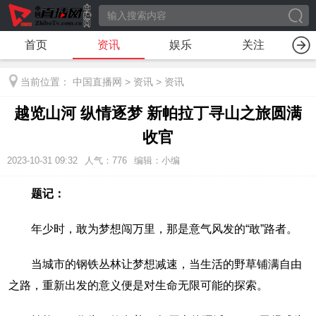
首页
资讯
娱乐
关注
当前位置：
中国直播网
>
资讯
>
资讯
越览山河 纵情逐梦 新帕拉丁寻山之旅圆满
收官
2023-10-31 09:32
人气：
776
编辑：小编
题记：
年少时，敢为梦想闯万里，那是意气风发的“敢”路者。
当城市的钢铁丛林让梦想减速，当生活的野草铺满自由
之路，重新出发的意义便是对生命无限可能的探索。