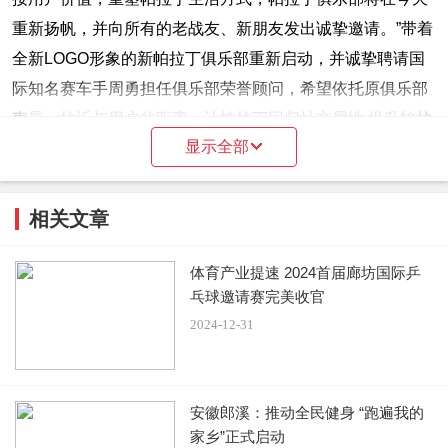
重新扬帆，并向所有的老战友、新朋友发出诚挚邀请。”带着
全新LOGO形象的新帕拉丁俱乐部重新启动，并诚挚聘请国
际知名赛车手周勇担任俱乐部荣誉顾问，希望依托原俱乐部
声量，拉近与用户的距离，让帕拉丁回归社交属性,提升帕拉
显示全部
丁圈层影响力。
相关文章
郑州日产执行副总经理毛力民(图右）与市场部部长曹刚
体育产业提速 2024首届廊坊国际乒
（图左）为帕拉丁俱乐部揭牌
乓球邀请赛完美收官
2024-12-31
郑州日产执行副总经理毛力民（图右）为国际赛车手周
勇授予“帕拉丁俱乐部荣誉顾问”
安徽郎溪：推动全民健身 “跑遍我的
家乡”正式启动