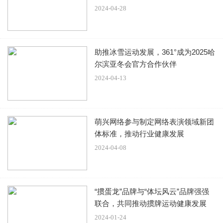
寻山探秘 闯山河无极之路
2024-04-28
寻山之旅，以“挑战自我、突破极限”为内核，让每一个
人都可以“从容越过自己的生活之野”。
助推冰雪运动发展，361°成为2025哈
尔滨亚冬会官方合作伙伴
2024-04-13
穿过云层，抵达寻山之旅起点。在用户座谈会上，来自
全国各地的新帕拉丁首批用户了解了郑州日产企业文化、企
萌兴网络参与制定网络表演领域新团
业历史，在与产品和品牌的碰撞间，展开与厂家各相关业务
体标准，推动行业健康发展
部门的深入交流。在中牟工厂，用户参观了新帕拉丁生产
2024-04-08
线，也试乘了郑州日产主力皮卡车型，从细节到整装见证传
奇的诞生。
“掼蛋龙”品牌与“体坛风云”品牌强强
联合，共同推动掼牌运动健康发展
2024-01-24
用户座谈交流会