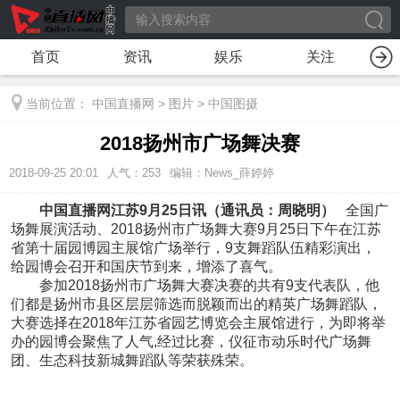
首页
资讯
娱乐
关注
当前位置：
中国直播网
>
图片
>
中国图摄
2018扬州市广场舞决赛
2018-09-25 20:01
人气：
253
编辑：News_薛婷婷
中国直播网江苏9月25日讯（通讯员：周晓明）
全国广
场舞展演活动、2018扬州市广场舞大赛9月25日下午在江苏
省第十届园博园主展馆广场举行，9支舞蹈队伍精彩演出，
给园博会召开和国庆节到来，增添了喜气。
参加2018扬州市广场舞大赛决赛的共有9支代表队，他
们都是扬州市县区层层筛选而脱颖而出的精英广场舞蹈队，
大赛选择在2018年江苏省园艺博览会主展馆进行，为即将举
办的园博会聚焦了人气,经过比赛，仪征市动乐时代广场舞
团、生态科技新城舞蹈队等荣获殊荣。