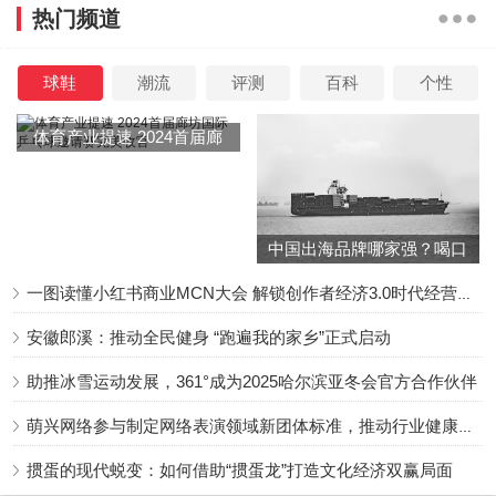
热门频道
球鞋
潮流
评测
百科
个性
体育产业提速 2024首届廊
坊国际乒乓球邀请赛完美收
官
中国出海品牌哪家强？喝口
冬季的鸡汤告诉你……
一图读懂小红书商业MCN大会 解锁创作者经济3.0时代经营新增量
安徽郎溪：推动全民健身 “跑遍我的家乡”正式启动
助推冰雪运动发展，361°成为2025哈尔滨亚冬会官方合作伙伴
萌兴网络参与制定网络表演领域新团体标准，推动行业健康发展
掼蛋的现代蜕变：如何借助“掼蛋龙”打造文化经济双赢局面