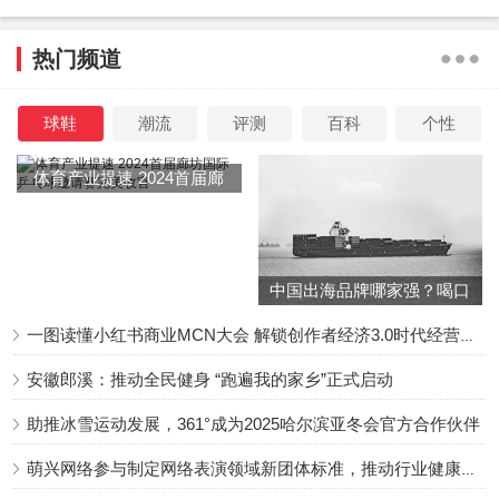
截至6月14日，大麦想看人数超过100万的排序分别为：周杰
热门频道
伦、五月天、薛之谦和张杰。
其中，开启强实名制的五月天杭州站被称为“史上最难抢
球鞋
潮流
评测
百科
个性
票”。开票前，五月天杭州站预约登记人数已逼近150万大
体育产业提速 2024首届廊
关，比北京站想看人数多三倍，但演出日期和可买票数却只
坊国际乒乓球邀请赛完美收
有北京站的三分之一。
官
为了防止“黄牛”抢票，五月天杭州站宣布开启强实名制，这
中国出海品牌哪家强？喝口
冬季的鸡汤告诉你……
意味着在验票时，人脸、证件、座位和购票订单必须全部一
一图读懂小红书商业MCN大会 解锁创作者经济3.0时代经营新增量
致才能入场。对普通歌迷来说，这无异是利好，杭州歌迷小
安徽郎溪：推动全民健身 “跑遍我的家乡”正式启动
顾身边的不少朋友都抢到了票，甚至有人抢到了四连坐。但
对于像小顾这样运气不好的人来说，摆在他们面前的只有三
助推冰雪运动发展，361°成为2025哈尔滨亚冬会官方合作伙伴
条路：二轮抢票，找“黄牛”买溢价票，或者找一个有缘分的
萌兴网络参与制定网络表演领域新团体标准，推动行业健康发展
代拍。