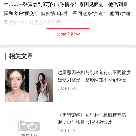
生……一张票炒到8万的《陈情令》泰国见面会，他飞到泰
国和客户“面交”。但疫情3年后，重回这条“赛道”，他面对“诡
异”的市场，也直言“吃不准”。
显示全部
A哥“盘了盘”他知道的市面，“往年一些原价或者打折才会拿
的明星演唱会票，如今往往溢价甚至翻倍。”
相关文章
疫情前，张杰的演唱会10场里有8场是有打折票出售的，剩
下的2场，溢价也在百元不等。但今年张杰西安演唱会，一
赵露思因长相与刚出道有点不同被质
疑动刀整形，整形网红不忍帮辟谣
张580的票可以卖到2500：“我客户想看任贤齐，499的票价
2024-10-01
现在卖1600，1399的票价现在出3500都不好找。”
但也不是所有的明星演唱会都欣欣向荣。为了保持上座率，
《黑暗荣耀》女星朴志雅脑梗塞病
有些票卖不出去的主办方就会选择主动交给“黄牛”处理，“黄
逝，曾与张震合拍过激情戏
牛”则会打3-5折卖给粉丝。
2024-10-01