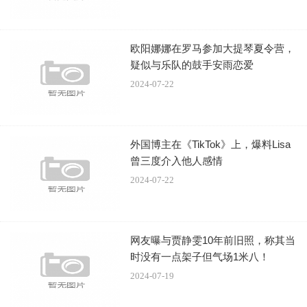
比如今年某个流量艺人在上海的演唱会，原价1980的票到A
哥手上卖700，还没卖空：“如果我们不帮忙处理，现场上座
欧阳娜娜在罗马参加大提琴夏令营，
率连三分之一都没有，太难看了。”
疑似与乐队的鼓手安雨恋爱
2024-07-22
无法预料的市场，愈加严格的强实名、监管，竞争激烈的同
行，常年在江浙沪生活的“黄牛”，最多的时候有3万人，疫情
3年后，不到3000人，像A哥说的：“这生意以后越来越难做
外国博主在《TikTok》上，爆料Lisa
曾三度介入他人感情
了。”
2024-07-22
“黄牛”的票到底哪儿来的？
很多人对“黄牛票”的记忆还停留在七八年前的“行规”，市场早
网友曝与贾静雯10年前旧照，称其当
就变化了。
时没有一点架子但气场1米八！
2024-07-19
要问2023年内地最一票难求的演唱会？