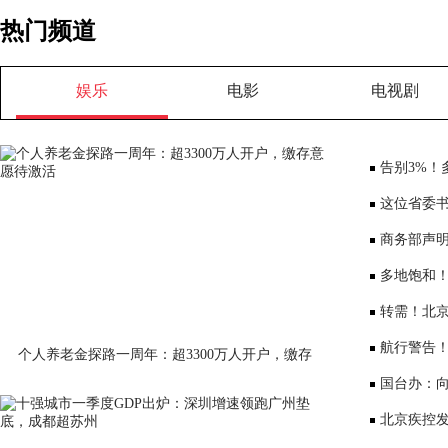
热门频道
娱乐
电影
电视剧
告别3%！
将少3000元
这位省委书
部、10位女
商务部声
大会”
多地饱和！
序竞争仍是
转需！北京
公布
航行警告
个人养老金探路一周年：超3300万人开户，缴存
意愿待激活
国台办：
表达深切哀
北京疾控