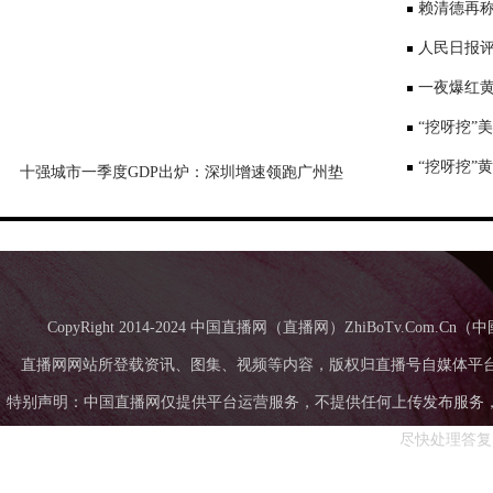
景要戴口罩
赖清德再称
国台办回应
人民日报评
一夜爆红黄
师：或涉嫌
“挖呀挖”
“挖呀挖”
十强城市一季度GDP出炉：深圳增速领跑广州垫
底，成都超苏州
CopyRight 2014-2024 中国直播网（直播网）ZhiBoTv.Com
直播网网站所登载资讯、图集、视频等内容，版权归直播号自媒体平
特别声明：中国直播网仅提供平台运营服务，不提供任何上传发布服务，中国直
尽快处理答复