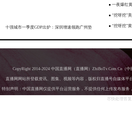
一夜爆红黄
师：或涉嫌
“挖呀挖”
“挖呀挖”
十强城市一季度GDP出炉：深圳增速领跑广州垫
底，成都超苏州
CopyRight 2014-2024 中国直播网（直播网）ZhiBoTv.Com
直播网网站所登载资讯、图集、视频等内容，版权归直播号自媒体平
特别声明：中国直播网仅提供平台运营服务，不提供任何上传发布服务，中国直
尽快处理答复