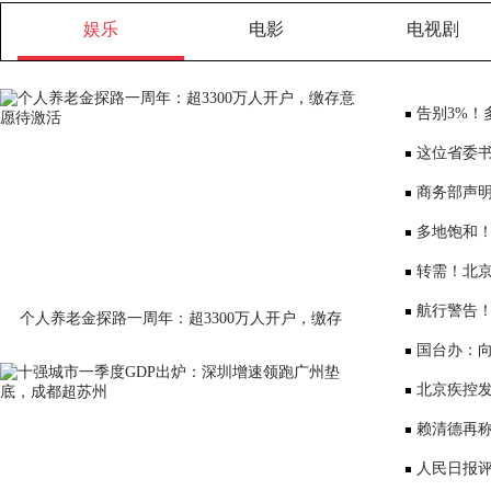
娱乐
电影
电视剧
告别3%！
将少3000元
这位省委书
部、10位女
商务部声
大会”
多地饱和！
序竞争仍是
转需！北京
公布
航行警告
个人养老金探路一周年：超3300万人开户，缴存
意愿待激活
国台办：
表达深切哀
北京疾控
景要戴口罩
赖清德再称
国台办回应
人民日报评