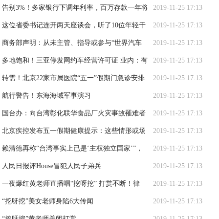
告别3%！多家银行下调年利率，百万存款一年将
2019-11-25 17:13
少3000元利息
这位省委书记连开两天座谈会，听了10位年轻干
2019-11-25 17:13
部、10位女干部代表的意见
商务部声明：从未主管、指导或参与“世界汽车
2019-11-25 17:13
大会”
多地饱和！三亚停发网约车经营许可证 业内：有
2019-11-25 17:13
序竞争仍是市场主体
转需！北京22家市属医院“五一”假期门急诊安排
2019-11-25 17:13
公布
航行警告！东海海域军事演习
2019-11-25 17:13
国台办：向台湾彰化联华食品厂火灾事故罹难者
2019-11-25 17:13
表达深切哀悼
北京疾控发布五一假期健康提示：这些情形或场
2019-11-25 17:13
景要戴口罩
赖清德再称“台湾事实上已是‘主权独立国家’”，
2019-11-25 17:13
国台办回应
人民日报评House冒犯人民子弟兵
2019-11-25 17:13
一夜爆红黄老师直播唱“挖呀挖” 打赏不断！律
2019-11-25 17:13
师：或涉嫌侵权
“挖呀挖”美女老师身陷6大传闻
2019-11-25 17:13
“挖呀挖”黄老师关闭打赏
2019-11-25 17:13