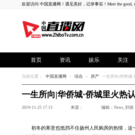
欢迎访问 中国直播网！遇见美好，记录事实！Meet the good, record
首页
资讯
娱乐
关注
当前位置：
中国直播网
>
综合
>
房产
一生所向|华侨城
一生所向|华侨城·侨城里火热
2019-11-25 17:13
来源：
编辑：News_轩皓
初冬的寒意也抵挡不住扬州人民购房的热情，这