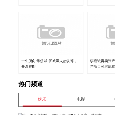
一生所向|华侨城·侨城里火热认筹，
李嘉诚再卖资产
开盘在即
产项目孙宏斌
热门频道
娱乐
电影