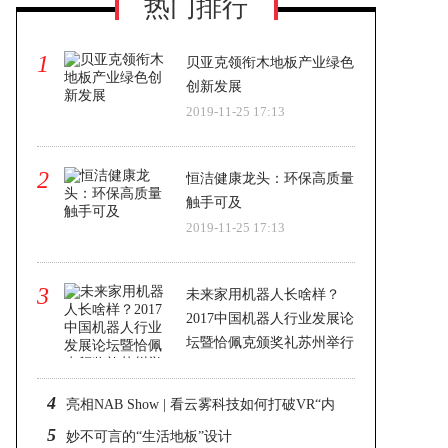
热门排行
1
贝亚克领衔木地板产业绿色
创新发展
2019-11-25 17:13
2
恒洁健康龙头：环保高质量
触手可及
2019-11-25 17:13
3
未来家用机器人长啥样？
2017中国机器人行业发展论
坛暨恰佩克颁奖礼苏州举行
2019-11-25 17:13
4
亮相NAB Show | 看云雾科技如何打破VR“内
5
容困局”
妙不可言的“生活地板”设计