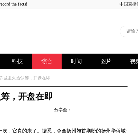
 the facts!
中国直播
科技
综合
时间
图片
视
·侨城里火热认筹，开盘在即
认筹，开盘在即
分享至：
一次，它真的来了。据悉，令全扬州翘首期盼的扬州华侨城·