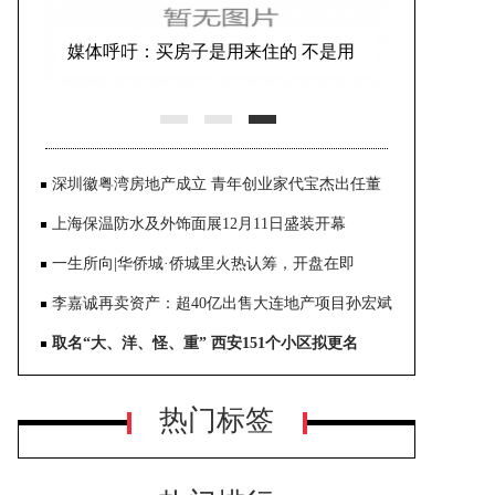
方明：中国人的理想住宅
深圳徽粤湾房地产成立 青年创业家代宝杰出任董
事长CEO
上海保温防水及外饰面展12月11日盛装开幕
一生所向|华侨城·侨城里火热认筹，开盘在即
李嘉诚再卖资产：超40亿出售大连地产项目孙宏斌
接手
取名“大、洋、怪、重” 西安151个小区拟更名
热门标签