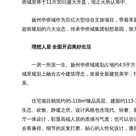
侨城里将于11月30日盛大开盘，现正火热认筹中。
扬州华侨城作为百亿大型综合文旅项目，带着革新
超前规划的六大业态，传承华侨城集团创想基因，致
理想人居 全面开启美好生活
一房一所居一生。扬州华侨城规划占地约4.5平
城里规划上融合古今建筑理念，发展全新建筑美学，打
系。
住宅项目精筑约95-118m²臻品高层、建面约1
生态、欢愉、静谧之所。设计风格包含现代、轻奢、
厅一体设计，彰显高端人居的质感与气度；也可以尝
会客兼得。细节的反复打磨、贴心的人性化设计，遵