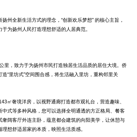
扬州全新生活方式的理念，“创新欢乐梦想” 的核心主旨，
力于为扬州人民打造理想舒适的人居典范。
方公里，致力于为扬州市民打造独居生活品质的居住大境。侨
造“里坊式”空间围合感，将生活融入里坊，重构邻里关
13-143㎡奢境洋房，以视野通廊打造都市观礼台，营造趣味、
新中式等多种风格，您可以选择全明通透的方正格局、餐客
试奢阔客厅外连主卧，蕴意都会建筑的向阳美学，让休憩与
循理想舒适居家的本质，映照生活质感。