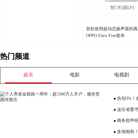
首款使用超动态扬声器的真
OPPO Enco Free发布
热门频道
娱乐
电影
电视剧
告别3%！
将少3000元
这位省委书
部、10位女
商务部声
大会”
多地饱和！