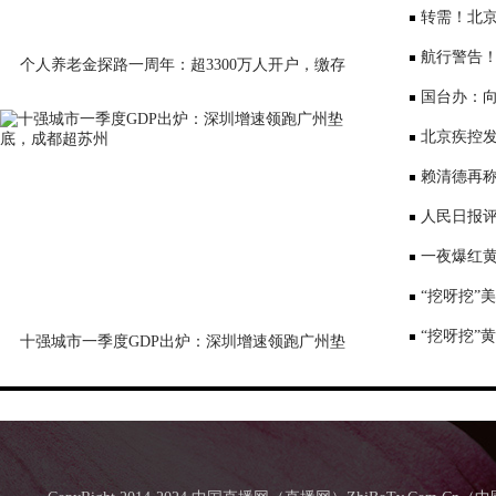
序竞争仍是
转需！北京
公布
航行警告
个人养老金探路一周年：超3300万人开户，缴存
意愿待激活
国台办：
表达深切哀
北京疾控
景要戴口罩
赖清德再称
国台办回应
人民日报评
一夜爆红黄
师：或涉嫌
“挖呀挖”
“挖呀挖”
十强城市一季度GDP出炉：深圳增速领跑广州垫
底，成都超苏州