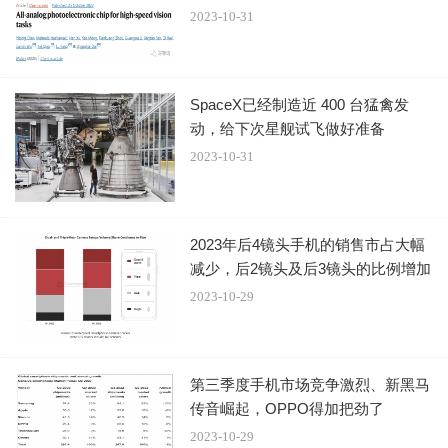
经元），且约束误差累计程度；
2023-10-31
二是实现高速高效的片上非线性；
三是为兼容目前以电子信号为主体的信息社会，如何提
SpaceX已经制造近 400 台猛禽发
动，给下次星舰试飞做好准备
供光计算与电子信号计算的高效接口。
2023-10-31
当前常见的模数转换功耗，较光计算每步乘加运算高出
多个数量级，掩盖了光计算本身的性能优势，导致光芯片难
以在实际应用中体现出优越性。
2023年后4镜头手机的销售市占大幅
减少，后2镜头及后3镜头的比例增加
系统级算力和能效，超现有芯片万倍
2023-10-29
为解决这一国际难题，清华大学团队创造性地提出了模
拟电融合模拟光的计算框架，构建可见光下的大规模多层衍
第三季度手机市场竞争激烈、新黑马
射神经网络实现视觉特征提取，利用光电流直接进行基于基
传音崛起，OPPO得加把劲了
尔霍夫定律的纯模拟电子计算，两者集成在同一枚芯片框架
2023-10-29