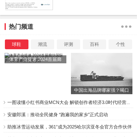
内，完成了“传感前 传感中 近传感”的新型计算系统。
极大地降低了对于高精度ADC的需求，消除传统计算机
热门频道
视觉处理范式在模数转换过程中速度、精度与功耗相互制约
的物理瓶颈，在一枚芯片上突破大规模集成、高效非线性、
球鞋
潮流
评测
百科
个性
高速光电接口三个关键瓶颈。
体育产业提速 2024首届廊
坊国际乒乓球邀请赛完美收
官
中国出海品牌哪家强？喝口
冬季的鸡汤告诉你……
一图读懂小红书商业MCN大会 解锁创作者经济3.0时代经营新增量
安徽郎溪：推动全民健身 “跑遍我的家乡”正式启动
助推冰雪运动发展，361°成为2025哈尔滨亚冬会官方合作伙伴