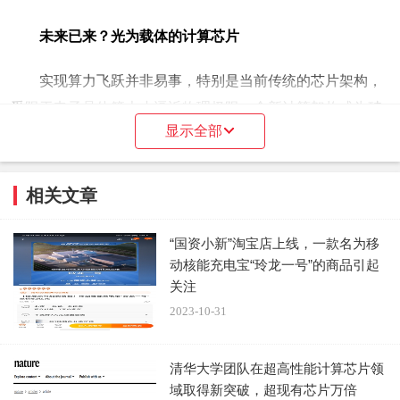
未来已来？光为载体的计算芯片
实现算力飞跃并非易事，特别是当前传统的芯片架构，
受限于电子晶体管大小逼近物理极限。全新计算架构成为破
显示全部
局的关键。
光计算以其超高的并行度和速度，被认为是未来颠覆性
相关文章
计算架构的最有力竞争方案之一。
“国资小新”淘宝店上线，一款名为移
光计算，顾名思义是将计算载体从电变为光，利用光在
动核能充电宝“玲龙一号”的商品引起
芯片中的传播进行计算。面对以光速计算的诱人前景，数年
关注
来海内外知名科研团队相继提出多种设计，但要替代现有电
2023-10-31
子器件实现系统级应用，仍面临重大瓶颈：
清华大学团队在超高性能计算芯片领
一是如何在一枚芯片上集成大规模的计算单元（可控神
域取得新突破，超现有芯片万倍