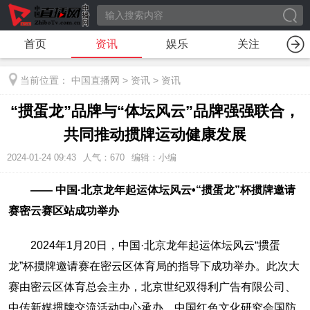
首页
资讯
娱乐
关注
当前位置：
中国直播网
>
资讯
>
资讯
“掼蛋龙”品牌与“体坛风云”品牌强强联合，
共同推动掼牌运动健康发展
2024-01-24 09:43
人气：
670
编辑：小编
—— 中国·北京龙年起运体坛风云•“掼蛋龙”杯掼牌邀请
赛密云赛区站成功举办
2024年1月20日，中国·北京龙年起运体坛风云“掼蛋
龙”杯掼牌邀请赛在密云区体育局的指导下成功举办。此次大
赛由密云区体育总会主办，北京世纪双得利广告有限公司、
中传新媒掼牌交流活动中心承办，中国红色文化研究会国防