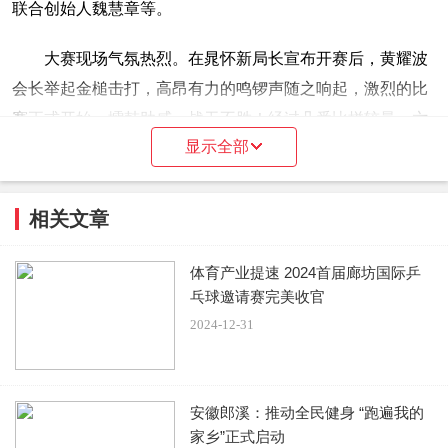
联合创始人魏慧章等。
大赛现场气氛热烈。在晁怀新局长宣布开赛后，黄耀波
会长举起金槌击打，高昂有力的鸣锣声随之响起，激烈的比
赛正式开始。擂鼓助威、战无不胜！经过几番比拼较量，六
显示全部
组参赛选手杀出重围，斩获奖杯。一等奖获得者是廖柏生、
秦宇;二等奖获得者是周宁、万荣杰，宋严军、黄磊;三等奖获
得者是张军、张海磊，陆俊、顾宝之，王满库、梁清国。
相关文章
体育产业提速 2024首届廊坊国际乒
乓球邀请赛完美收官
2024-12-31
安徽郎溪：推动全民健身 “跑遍我的
家乡”正式启动