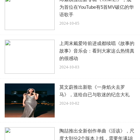
为首位在YouTube有5首MV破亿的华
语歌手
2024-10-05
上周末戴爱玲前进成都续唱《故事的
故事》音乐会：看到大家这么热情真
的很感动
2024-10-03
莫文蔚推出新歌《一身焰火去罗
马》，送给自已与歌迷的纪念大礼
2024-10-02
陶喆推出全新创作单曲《活该》，尺
度大到分2个版本上线，需要年满18