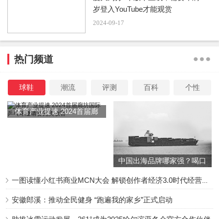
岁登入YouTube才能观赏
2024-09-17
热门频道
球鞋
潮流
评测
百科
个性
体育产业提速 2024首届廊
坊国际乒乓球邀请赛完美收
官
中国出海品牌哪家强？喝口
冬季的鸡汤告诉你……
一图读懂小红书商业MCN大会 解锁创作者经济3.0时代经营新增量
安徽郎溪：推动全民健身 “跑遍我的家乡”正式启动