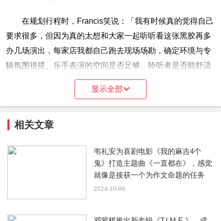
在规划行程时，Francis笑说：「我有时候真的觉得自己
要求很多，但因为真的太想和大家一起听听看这张黑胶再多
办几场演出，每家店我都自己跑去现场场勘，确定环境与专
辑氛围很搭、乐手表演的空间是否足够、聆听者是否能舒适
的待在这个空间、也有很多专业黑胶器材能给大家很棒的体
显示全部
验，千挑万选最后才决定这些地点。」
相关文章
韦礼安为喜剧电影《我的麻吉4个
鬼》打造主题曲《一直都在》，感觉
就像是接获一个为作文命题的任务
2024-10-06
邓紫棋推出新专辑《T.I.M.E.》，成