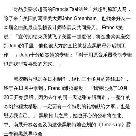
对品质要求超高的Francis Tsai法兰自然想到原班人马，
除了来自美国的葛莱美大师John Greenham，也找来好友—
本届金曲奖最佳装帧设计师毕展荧共同操刀。 Francis笑
说：「宣传期结束我就飞了美国一趟度假，将金曲奖奖座交
到John的手里，他也很大方的直接就答应黑胶母带后制工
作。 」John十分欣赏她的专辑：「对于用原音乐器录制专辑
也是我非常喜欢的方式。 」
黑胶唱片也远在日本制作，经过三个多月的连线工作，
终于在11月中拿到，Francis难掩感动：「我特地挑了10月
20日开始预䐟，因为去年的同一天这张专辑面市，一整年的
奇幻旅程太精彩，一定要有一个特别的礼物献给大家，也是
慰劳我自己。」 黑胶推出之后，她也开心的公布将在北、
中、南展开签名会及为这张黑胶特地企划的《Time's up》爵
士专辑黑胶导聆会。