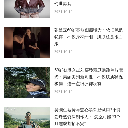
幻世界观
就在当了几年配角的时光后，任程伟终于开始慢慢接到
2024-10-10
主角的戏了，这无疑是对他自己最大的肯定。而且因为在演
主角的过程中，因为自己在剧中突出的表现，越来越多的观
张曼玉60岁零修图照曝光：依旧风韵
众开始认识他了，从这时开始他也有一定的人气值了。但像
犹存，不仅身材纤细，肌肤还是很白
他这样的人，即使是火了，行为处事还是和之前一样，不浮
嫩
躁不宣扬，就在后面26年的演绎生涯中，变成现在大家都敬
2024-10-10
重的好演员老戏骨了。
58岁香港女星刘嘉玲素颜晨跑照片曝
事业取得非常好成绩的他，在感情上也不逊色。他的老
光：素颜美到新高度，不仅肤质状况
婆就是他当初的初恋女友黄蕾，从恋人到妻子，实在太专一
极佳，连一点细纹都没有
和浪漫了。而且据网友爆料，这个黄蕾的家庭可比他好太多
2024-10-10
了，是个低调而有钱的富豪家庭。就是这样的千金，当初就
那样义无反顾地嫁给了穷穷的他，说明黄蕾还是很有长远的
吴慷仁被传与壹心娱乐是试用3个月
眼光的。白富美黄蕾当初和任程伟在结婚时，知道他没有
爱奇艺资深制作人：“怎么可能?3个
钱，所以结婚时没请过几个朋友，也没有摆酒啥的，就是花
月连戏都拍不完”