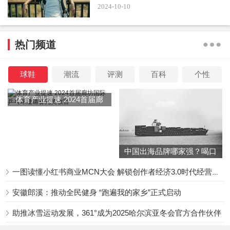
了不到十块钱就娶到了这样的美人。刚刚结婚的时候，黄蕾
2024-10-10
也和任程伟一同挤在地下室里，丝毫没有大小姐的架子。为
了不让自己的老婆吃那样的苦，任程伟就不断不断地提升自
热门频道
己，终于不负所望，在事业上取得了好成绩。请问这样的好
男人，哪里可以找到？不仅对妻子百般疼惜，而且还从不给
球鞋
潮流
评测
百科
个性
自己惹桃色新闻，实在太专情了。各位读者，你们喜欢这样
的男人嘛？
体育产业提速 2024首届廊
坊国际乒乓球邀请赛完美收
官
中国出海品牌哪家强？喝口
冬季的鸡汤告诉你……
一图读懂小红书商业MCN大会 解锁创作者经济3.0时代经营新增量
安徽郎溪：推动全民健身 “跑遍我的家乡”正式启动
助推冰雪运动发展，361°成为2025哈尔滨亚冬会官方合作伙伴