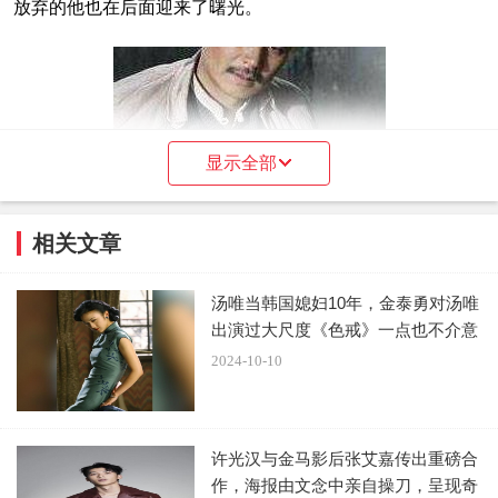
放弃的他也在后面迎来了曙光。
显示全部
后面终于在中戏学有所成，就出来找剧组试戏。但也就
因为他是毕业生的身份，因为是新人，也没有什么导演敢要
相关文章
他。慢慢开始有了导演要他拍戏，也是一些可有可无的小角
色，但是他没有感觉沮丧，反而利用这些一次次小小的机
汤唯当韩国媳妇10年，金泰勇对汤唯
会，争取将自己得到的每个角色演绎好。后面慢慢因为自己
出演过大尺度《色戒》一点也不介意
的磨练的好演技和好脾气，就被不少的导演开始相中，其他
2024-10-10
与他搭档的演员也对他的印象和评价都很好。
许光汉与金马影后张艾嘉传出重磅合
作，海报由文念中亲自操刀，呈现奇