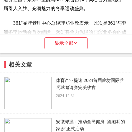
届引人入胜、充满魅力的冬季运动盛典。
361°品牌管理中心总经理郑业欣表示，此次是361°与亚
洲冬季运动会首次结缘，361°将全力保障哈尔滨亚冬会的成
功举行，持续传递品牌热爱文化，激发更多人对冰雪运动的
显示全部
热爱，推动亚洲乃至世界冰雪体育事业的发展。
相关文章
体育产业提速 2024首届廊坊国际乒
乓球邀请赛完美收官
专业赋能赛事保障，全方位护航哈尔滨亚冬会
2024-12-31
自创立以来，361°就一直大力支持中国及世界体育事业
发展，积极赞助多个大型洲际体育赛事。2016年成为里约奥
运会官方合作伙伴，是首个支持奥运会的中国体育品牌；
安徽郎溪：推动全民健身 “跑遍我的
家乡”正式启动
2010年至2022年，361°连续四届成为亚运会官方合作伙