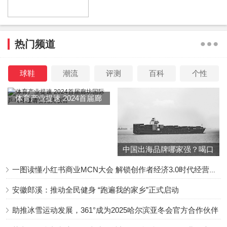
动事业蓬勃发展，为“体育强国”战略的实施贡献民族企业的
坚实力量。
热门频道
球鞋
潮流
评测
百科
个性
体育产业提速 2024首届廊
坊国际乒乓球邀请赛完美收
官
中国出海品牌哪家强？喝口
冬季的鸡汤告诉你……
一图读懂小红书商业MCN大会 解锁创作者经济3.0时代经营新增量
安徽郎溪：推动全民健身 “跑遍我的家乡”正式启动
助推冰雪运动发展，361°成为2025哈尔滨亚冬会官方合作伙伴