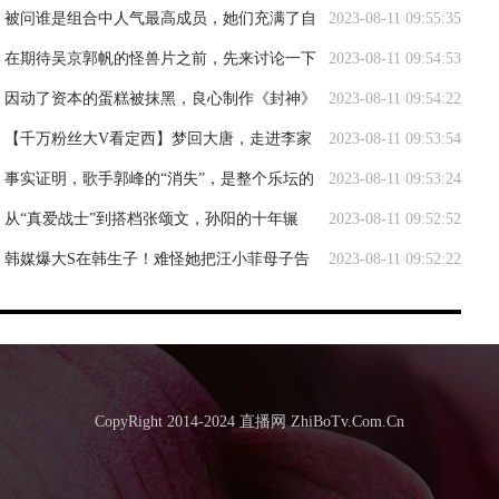
灭绝师太
被问谁是组合中人气最高成员，她们充满了自
2023-08-11 09:55:35
信，都认为是自己
在期待吴京郭帆的怪兽片之前，先来讨论一下
2023-08-11 09:54:53
《巨齿鲨2》的价值
因动了资本的蛋糕被抹黑，良心制作《封神》
2023-08-11 09:54:22
终成黑马
【千万粉丝大V看定西】梦回大唐，走进李家
2023-08-11 09:53:54
龙宫！
事实证明，歌手郭峰的“消失”，是整个乐坛的
2023-08-11 09:53:24
悲哀
从“真爱战士”到搭档张颂文，孙阳的十年辗
2023-08-11 09:52:52
转，终于在34岁出圈
韩媒爆大S在韩生子！难怪她把汪小菲母子告
2023-08-11 09:52:22
上法庭，原来是缺钱了
CopyRight 2014-2024 直播网 ZhiBoTv.Com.Cn