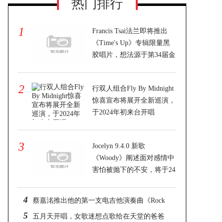
热门排行
1
Francis Tsai法兰即将推出
《Time's Up》专辑限量黑
胶唱片，想法源于第34届金
曲奖「
2023-11-19 23:07
2
行双人组合Fly By Midnight
惊喜宣布将展开全新巡演，
于2024年初来台开唱
2023-11-19 23:07
3
Jocelyn 9.4.0 新歌
《Woody》阐述面对感情中
害怕被抛下的不安，将于24
日与EP同步发
2023-11-19 23:07
4
蔡嘉洺推出他的第一支电吉他演奏曲《Rock
5
My Life》 网友好奇取景地在哪里？
五月天开唱，女歌迷想点歌给在天堂的爸爸