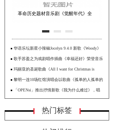
革命历史题材音乐剧《觉醒年代》全
国首演在世纪剧院成功举办
华语乐坛新星小辣椒Jocelyn 9.4.0 新歌《Woody》
即将上线 不再用假象催眠自己一切都很
歌手苏盈之为戏剧唱作插曲《幸福还好》荣登音乐
平台Spotify Asia的“中文流行音乐排行榜”冠军
玛丽亚的圣诞歌曲《All I want for Christmas is
you》再度重回音乐串流媒
黎明一连10场红馆演唱会以歌曲《孤单的人孤单的
我》揭开序幕
「OPENsi」推出抒情新歌《我为什么难过》，唱
出爱情里的惆怅感受
热门标签