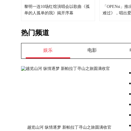
黎明一连10场红馆演唱会以歌曲《孤
「OPENsi」
单的人孤单的我》揭开序幕
难过》，唱出
热门频道
娱乐
电影
越览山河 纵情逐梦 新帕拉丁寻山之旅圆满收官