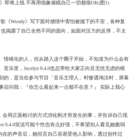
.0 新歌《Woody》写下面对感情中害怕被抛下的不安，各种复
9.4.0」也揭露了自己全然不同的面向，如面对压力的反弹，不太
易脆弱、情绪化的人，但从踏入这个圈子开始，不知道为什么会有
里，Jocelyn 9.4.0也总带给大家正向且无忧无虑的模
深刻的，是当在参与节目「音乐主理人」时惨遇淘汰时，屏幕
：「朋友事后问我：『你怎么看起来一点都不在意？』 实际上我心
会用正面检讨的方式消化刚才所发生的事，并告诉自己现
yn 9.4.0笑说可能个性也有点好强，不希望别人看见她脆弱
内在的声音后，她坦言自己容易受他人影响，透过创作过