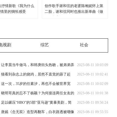
推出抒情新歌《我为什么
创作歌手谢和弦的老婆陈缃妮怀上第
爱情里的惆怅感受
二胎，谢和弦同时也推出新单曲《做
你的靠山》
电视剧
综艺
社会
让李晨当牛做马，和韩庚街头热吻，被弟弟弄
2023-08-11 10:03:09
进医院，她才是真浪姐
猫看到杂志上的烧鸡，居然不直觉的舔了起
2023-08-11 10:02:41
来，之后一脸懵！
这一次，35岁的任素汐，再也不会被世界宽
2023-08-11 10:02:09
容！
晓明哥真的忘不了杨颖？为何接连两任女友的
2023-08-11 10:01:38
长相，都有杨颖的影子
足以碾压“HBO”的5部“亚马逊”黄暴美剧，简
2023-08-11 09:56:24
单粗暴、直奔主题
唐嫣《念无双》造型再翻车，白衣路透被嘲像
2023-08-11 09:55:55