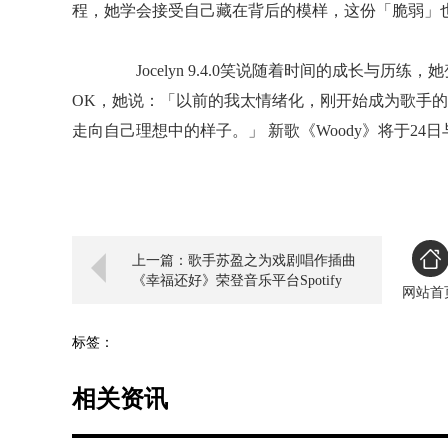
程，她学会接受自己藏在背后的模样，这份「脆弱」
Jocelyn 9.4.0笑说随着时间的成长与历
OK，她说：「以前的我太情绪化，刚开始成为歌手
走向自己理想中的样子。」 新歌《Woody》将于24日
上一篇：歌手苏盈之为戏剧唱作插曲
《幸福还好》荣登音乐平台Spotify
网站首
Asia的“中文流行音乐排行榜”冠军 被
选为年终主打
标签：
相关资讯