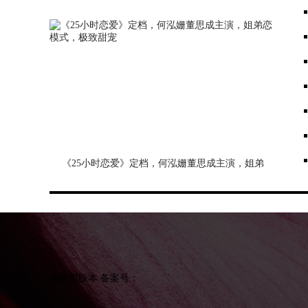
《25小时恋爱》定档，何泓姗董思成主演，姐弟
恋模式，极致甜宠
非商用版本
备案号：