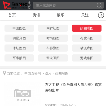
首页
资讯
娱乐
关注
中国图摄
网罗社图
娱圈曝图
明星真图
时尚靓图
有度有图
体坛型图
车界聚图
动漫库图
军事酷图
警法卫图
游戏集图
当前位置：
中国直播网
>
图片
>
娱圈曝图
东方卫视《欢乐喜剧人第六季》嘉宾
海报出炉
发布时间：2020-02-15