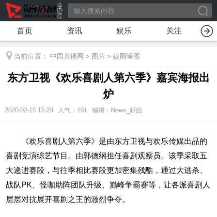
首页
资讯
娱乐
关注
当前位置：
中国直播网
>
图片
>
娱圈曝图
东方卫视《欢乐喜剧人第六季》嘉宾海报出
炉
2020-02-15 15:23
人气：
191
编辑：News_轩皓
《欢乐喜剧人第六季》是由东方卫视与欢乐传媒出品的
喜剧竞演综艺节目。由郭德纲担任喜剧观察员。
该季采取五
大递进赛段，与往季相比赛段更加密集残酷，通过大逃杀、
战队PK、怪咖助阵团队升级、巅峰争霸赛等，让各派喜剧人
层层对抗展开喜剧之王的激烈争夺。