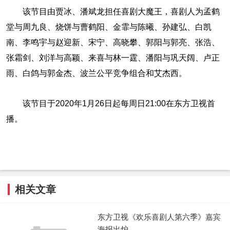
该节目由贾冰、潘斌龙担任喜剧大魔王，喜剧人为孟鹤
堂与周九良、烧饼与曹鹤阳、金霏与陈曦、孙建弘、白凯
南、李鸣宇与赵迎新、宋宁、高晓攀、郭阳与郭亮、张浩、
张霜剑、刘洋与高颖、来喜与林一霆、潘阳与巩天阔、卢正
雨、白鸽与郭金杰、波兰公平竞争组合和艾杰西。
该节目于2020年1月26日起每周日21:00在东方卫视首
播。
相关文章
东方卫视《欢乐喜剧人第六季》嘉宾
海报出炉