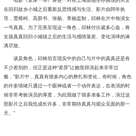
电影《拿摩一等》讲述一对在上海面临生存困境的男女
在回归故乡小城之后重新反思情感与生活。影片由阿年执
导，贾樟柯、高群书、张杨、李杨监制，邱林在片中饰演女
一号真真。为了完美呈现这一角色，邱林付出诸多心血，将
女孩真真回归小城镇之后的生活与感情落差、变化演绎的淋
漓尽致。
谈及角色，邱林坦言现实中的自己与片中的真真还是有
不少差别的，但正是这种“差异”让她觉得演起来非常过
瘾，“影片中，真真有很多内心的挣扎和变化，有时候，角色
的许多情绪只通过一个眼神或者一个动作表达，在表演的时
候非常考验演员的厚度，为此我做了很多准备工作，演过这
部影片之后我也成长许多，非常期待真真与观众见面的那一
天。”