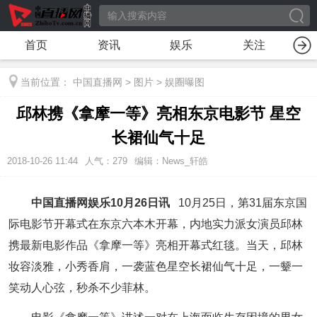
首页
资讯
娱乐
关注
当前位置：
中国直播网
>
图片
>
娱圈曝图
邱林携《拿摩一等》亮相东京电影节 星空
长裙仙气十足
2018-10-26 11:44
人气：
279
编辑：News_轩皓
中国直播网娱乐10月26日讯
10月25日，第31届东京国
际电影节开幕式在东京六本木开幕，内地实力派女演员邱林
携最新电影作品《拿摩一等》亮相开幕式红毯。当天，邱林
妆容淡雅，小秀香肩，一袭蓝色星空长裙仙气十足，一颦一
笑动人心弦，秒杀不少菲林。