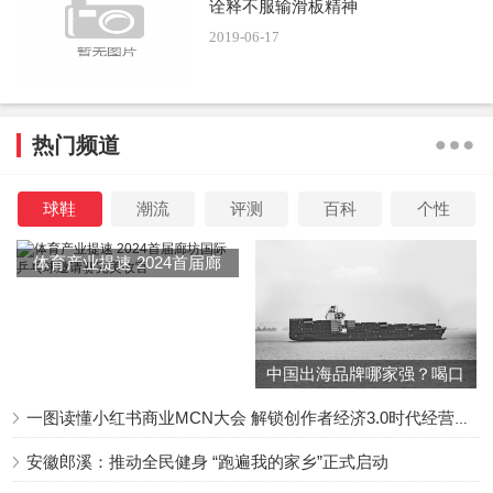
诠释不服输滑板精神
2019-06-17
热门频道
球鞋
潮流
评测
百科
个性
体育产业提速 2024首届廊
坊国际乒乓球邀请赛完美收
官
中国出海品牌哪家强？喝口
冬季的鸡汤告诉你……
一图读懂小红书商业MCN大会 解锁创作者经济3.0时代经营新增量
安徽郎溪：推动全民健身 “跑遍我的家乡”正式启动