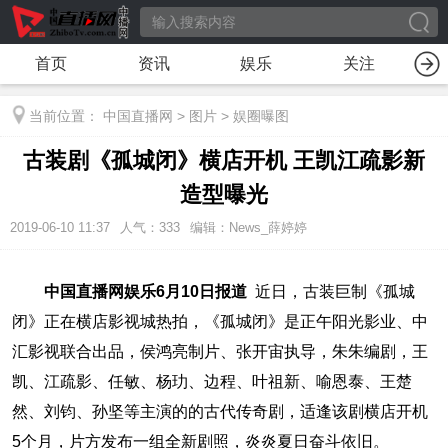
首页
资讯
娱乐
关注
当前位置：
中国直播网
>
图片
>
娱圈曝图
古装剧《孤城闭》横店开机 王凯江疏影新
造型曝光
2019-06-10 11:37
人气：
333
编辑：News_薛婷婷
中国直播网娱乐6月10日报道
近日，古装巨制《孤城
闭》正在横店影视城热拍，《孤城闭》是正午阳光影业、中
汇影视联合出品，侯鸿亮制片、张开宙执导，朱朱编剧，王
凯、江疏影、任敏、杨玏、边程、叶祖新、喻恩泰、王楚
然、刘钧、孙坚等主演的的古代传奇剧，适逢该剧横店开机
5个月，片方发布一组全新剧照，炎炎夏日奋斗依旧。