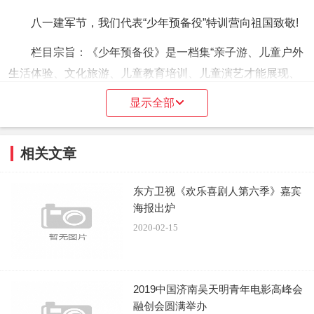
八一建军节，我们代表“少年预备役”特训营向祖国致敬!
栏目宗旨：《少年预备役》是一档集“亲子游、儿童户外
生活体验、文化旅游、儿童教育培训、儿童演艺才能展现、
感恩教育”等为一体的创新型互动式生活体验外景实录电视节
显示全部
目，由省级电视台专业制作团队和省级专业儿童教育培训机
构联合摄制。节目让孩子们走出校园，贴近大自然和社会各
相关文章
行各业，并以全新的录制和媒体+传播方式，不仅能使参加
节目的儿童提高在社会责任、品行德养、沟通交流、知识面
东方卫视《欢乐喜剧人第六季》嘉宾
拓宽、心智成长等各方面的综合能力，促成儿童身心健康成
海报出炉
长。在浙江经视黄金时间段播放，并在爱奇艺，腾讯视频，
2020-02-15
优酷视频等各大网络平台播出，欢迎收看。
在嬉戏中完成任务，在玩耍中不断成长，六天五夜快乐
2019中国济南吴天明青年电影高峰会
学习，是我们最大的目的。
融创会圆满举办