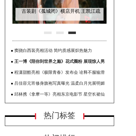
古装剧《孤城闭》横店开机 王凯江疏
影新造型曝光
窦骁白西装亮相活动 简约质感展炽热魅力
王一博《陪你到世界之巅》花式圈粉 展现惊人男
主号召力
程潇甜酷亮相《极限青春》发布会 诠释不服输滑
板精神
吕佳容元宵修身旗袍写真曝光 温柔白月光展明媚
笑容
邱林携《拿摩一等》亮相东京电影节 星空长裙仙
气十足
热门标签