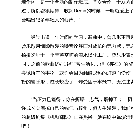
琦作词，是一个全新的制作班底。首次合作，于双方
过，所以都很期待。收到Demo的时候，一听就爱上
会唱出很多年轻人的心声。”
经过出道一年时间的学习，新曲中，曾乐彤不再
曾乐彤用慵懒散漫的嗓音诠释面对成长的无力感，无
拍摄选址于一个荒芜空旷的海水淡化工厂。曾乐彤表
同，之前的歌曲MV拍得非常生活化，但《存在》的M
尝试所有的事物，或许会因为触碰炽热的灯泡而受伤
扮的曾乐彤，成长蜕变了，却受困于牢笼中。无法逃
“当压力已逼得，你在折腰；志气，磨掉了；一切
许成长会磨掉自己的锐气与棱角，但人生漫漫，我们都
的超级剧集《机动部队》正在热播，她在剧中饰演清纯
吧！