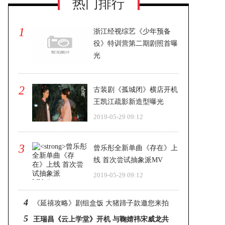
热门排行
1
浙江经视综艺《少年预备
役》特训营第二期剧照首曝
光
2019-05-29 09:12
2
古装剧《孤城闭》横店开机
王凯江疏影新造型曝光
2019-05-29 09:12
3
曾乐彤全新单曲《存在》上
线 首次尝试抽象派MV
2019-05-29 09:12
4
《延禧攻略》剧组盒饭 大猪蹄子款邀您来拍
5
摄地体验
王瑞昌《云上学堂》开机 与鞠婧祎宋威龙共