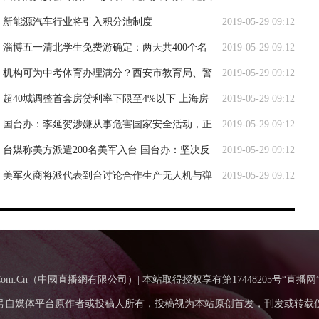
行挂牌督办
新能源汽车行业将引入积分池制度
2019-05-29 09:12
淄博五一清北学生免费游确定：两天共400个名
2019-05-29 09:12
额，往返车票自费
机构可为中考体育办理满分？西安市教育局、警
2019-05-29 09:12
方均已介入调查
超40城调整首套房贷利率下限至4%以下 上海房
2019-05-29 09:12
贷利率暂时没有调整安排
国台办：李延贺涉嫌从事危害国家安全活动，正
2019-05-29 09:12
接受国家安全机关调查
台媒称美方派遣200名美军入台 国台办：坚决反
2019-05-29 09:12
对毁台、害台行径
美军火商将派代表到台讨论合作生产无人机与弹
2019-05-29 09:12
药，国台办：坚决反对
BoTv.Com.Cn（中國直播網有限公司）| 本站取得授权享有第17448205号“直播网
号自媒体平台原作者或投稿人所有，投稿视为本站原创首发，刊发或转载