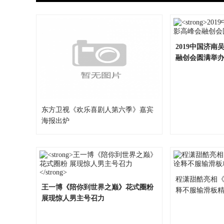
2019中国济
融创会圆满举
东方卫视《欢乐喜剧人第六季》嘉宾
海报出炉
程潇甜酷亮相《
王一博《陪你到世界之巅》花式圈粉
释不服输滑板
展现惊人男主号召力