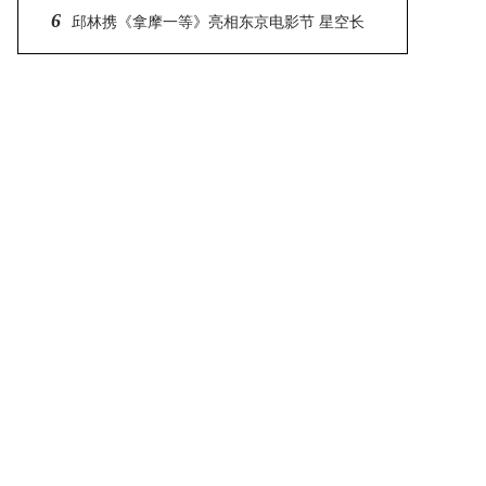
6
组古装颜值天团
邱林携《拿摩一等》亮相东京电影节 星空长
裙仙气十足