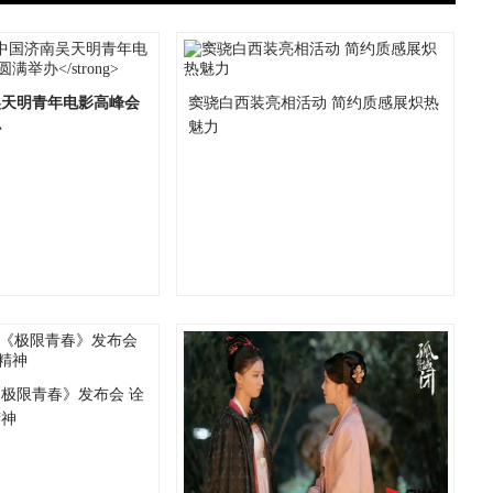
南吴天明青年电影高峰会
窦骁白西装亮相活动 简约质感展炽热
办
魅力
极限青春》发布会 诠
精神