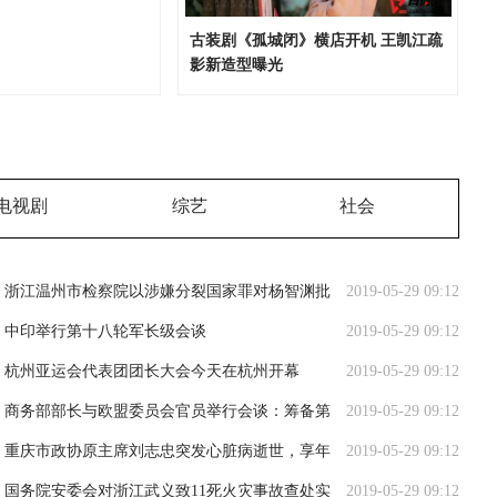
古装剧《孤城闭》横店开机 王凯江疏
影新造型曝光
电视剧
综艺
社会
浙江温州市检察院以涉嫌分裂国家罪对杨智渊批
2019-05-29 09:12
准逮捕
中印举行第十八轮军长级会谈
2019-05-29 09:12
杭州亚运会代表团团长大会今天在杭州开幕
2019-05-29 09:12
商务部部长与欧盟委员会官员举行会谈：筹备第
2019-05-29 09:12
十次中欧经贸高层对话
重庆市政协原主席刘志忠突发心脏病逝世，享年
2019-05-29 09:12
81岁
国务院安委会对浙江武义致11死火灾事故查处实
2019-05-29 09:12