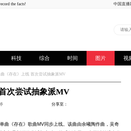
 the facts!
中国直播
科技
综合
时间
图片
视
曲《存在》上线 首次尝试抽象派MV
首次尝试抽象派MV
婷
分享至：
单曲《存在》歌曲MV同步上线。该曲由余曦陶作曲，吴奇