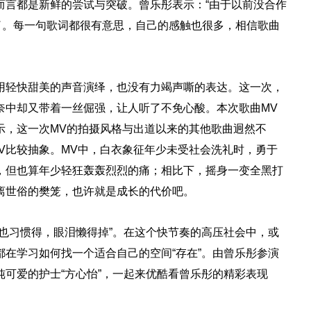
而言都是新鲜的尝试与突破。曾乐彤表示：“由于以前没合作
了。每一句歌词都很有意思，自己的感触也很多，相信歌曲
用轻快甜美的声音演绎，也没有力竭声嘶的表达。这一次，
奈中却又带着一丝倔强，让人听了不免心酸。本次歌曲MV
示，这一次MV的拍摄风格与出道以来的其他歌曲迥然不
V比较抽象。MV中，白衣象征年少未受社会洗礼时，勇于
，但也算年少轻狂轰轰烈烈的痛；相比下，摇身一变全黑打
离世俗的樊笼，也许就是成长的代价吧。
也习惯得，眼泪懒得掉”。在这个快节奏的高压社会中，或
在学习如何找一个适合自己的空间“存在”。由曾乐彤参演
可爱的护士“方心怡”，一起来优酷看曾乐彤的精彩表现