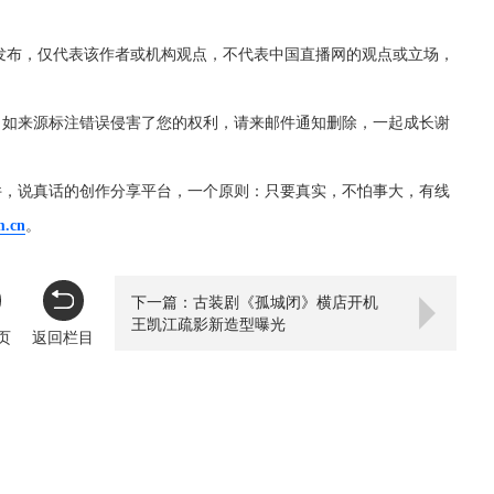
发布，仅代表该作者或机构观点，不代表中国直播网的观点或立场，
，如来源标注错误侵害了您的权利，请来邮件通知删除，一起成长谢
件，说真话的创作分享平台，一个原则：只要真实，不怕事大，有线
m.cn
。
下一篇：古装剧《孤城闭》横店开机
王凯江疏影新造型曝光
页
返回栏目