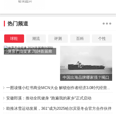
热门频道
球鞋
潮流
评测
百科
个性
体育产业提速 2024首届廊
坊国际乒乓球邀请赛完美收
官
中国出海品牌哪家强？喝口
冬季的鸡汤告诉你……
一图读懂小红书商业MCN大会 解锁创作者经济3.0时代经营新增量
安徽郎溪：推动全民健身 “跑遍我的家乡”正式启动
助推冰雪运动发展，361°成为2025哈尔滨亚冬会官方合作伙伴