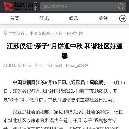
首页
资讯
娱乐
关注
当前位置：
中国直播网
>
图片
>
网罗社图
江苏仪征“亲子”月饼迎中秋 和谐社区好温
馨
2018-09-15 12:57
人气：
150
编辑：News_薛婷婷
中国直播网江苏9月15日讯（通讯员：周晓明）
9月15
日，江苏省仪征市城北社区组织20对“亲子”互助团队，开
展“亲子”携手做月饼，中秋月圆情更浓主题社区日活动。
家庭是社会的细胞，家庭和睦关系到社会的稳定。仪征
市城北社区以家家庭和谐为主题，开展“亲子”系列教育活