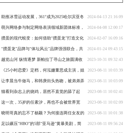
助推冰雪运动发展，361°成为2025哈尔滨亚冬
2024-04-13 21:16:09
会官方合作伙伴
萌兴网络参与制定网络表演领域新团体标准，
2024-04-08 12:00:17
推动行业健康发展
掼蛋的现代蜕变：如何借助“掼蛋龙”打造文化
2024-02-07 16:09:16
经济双赢局面
“掼蛋龙”品牌与“体坛风云”品牌强强联合，共
2024-01-24 09:43:15
同推动掼牌运动健康发展
越览山河 纵情逐梦 新帕拉丁寻山之旅圆满收
2023-10-31 09:32:43
官
《25小时恋爱》定档，何泓姗董思成主演，姐
2023-08-11 10:03:39
弟恋模式，极致甜宠
让李晨当牛做马，和韩庚街头热吻，被弟弟弄
2023-08-11 10:03:09
进医院，她才是真浪姐
猫看到杂志上的烧鸡，居然不直觉的舔了起
2023-08-11 10:02:41
来，之后一脸懵！
这一次，35岁的任素汐，再也不会被世界宽
2023-08-11 10:02:09
容！
晓明哥真的忘不了杨颖？为何接连两任女友的
2023-08-11 10:01:38
长相，都有杨颖的影子
足以碾压“HBO”的5部“亚马逊”黄暴美剧，简
2023-08-11 09:56:24