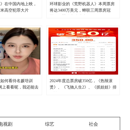
线》在中国内地上映，
环球影业的《荒野机器人》本周票房
万米高空犯罪大片
将达3400万美元，蝉联三周票房冠
军，令渠道大跌眼镜
应如何看待名媛培训
2024年度总票房破350亿，《热辣滚
网上看看呢，我还能去
烫》、《飞驰人生2》、《抓娃娃》排
列前三
电视剧
综艺
社会