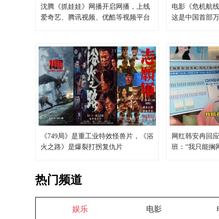
沈腾《抓娃娃》网播开启网播，上线
电影《危机航
爱奇艺、腾讯视频、优酷等视频平台
这是中国首部
《749局》是重工业特效怪兽片，《浴
网红韩安冉回
火之路》是爆裂打拐复仇片
班：“我只能搁
呢？”
热门频道
娱乐
电影