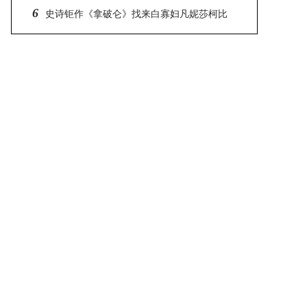
6
她钥匙、开启她心中欲望的人
史诗钜作《拿破仑》找来白寡妇凡妮莎柯比
饰演让拿破仑痴迷的约瑟芬 大赞雷利及瓦昆都是
大师