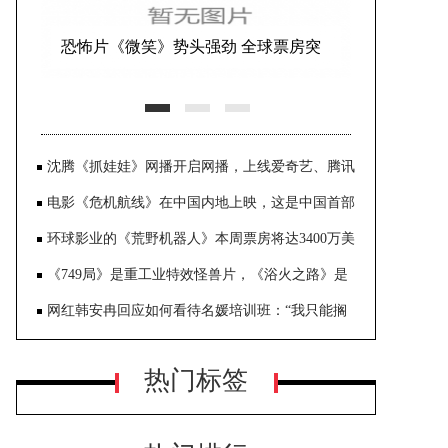
恐怖片《微笑》势头强劲 全球票房突
破1亿美元
沈腾《抓娃娃》网播开启网播，上线爱奇艺、腾讯
视频、优酷等视频平台
电影《危机航线》在中国内地上映，这是中国首部
万米高空犯罪大片
环球影业的《荒野机器人》本周票房将达3400万美
元，蝉联三周票房冠军，令渠道大跌眼镜
《749局》是重工业特效怪兽片，《浴火之路》是
爆裂打拐复仇片
网红韩安冉回应如何看待名媛培训班：“我只能搁
网上看看呢，我还能去呢？”
热门标签