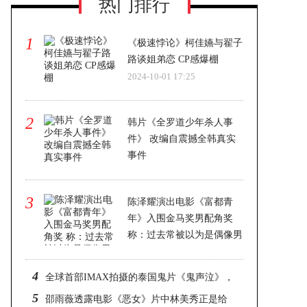
热门排行
1
《极速悖论》柯佳嬿与翟子
路谈姐弟恋 CP感爆棚
2024-10-01 17:25
2
韩片《全罗道少年杀人事
件》 改编自震撼全韩真实
事件
2024-10-01 17:25
3
陈泽耀演出电影《富都青
年》入围金马奖男配角奖
称：过去常被以为是偶像男
团出道
2024-10-01 17:25
4
全球首部IMAX拍摄的泰国鬼片《鬼声泣》，
5
被泰媒誉为疫情后泰影救世主
邵雨薇透露电影《恶女》片中林美秀正是给