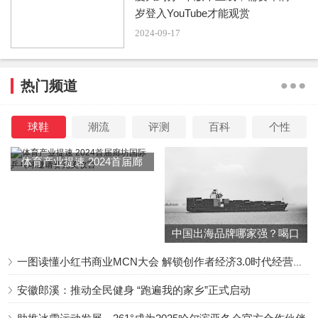
岁登入YouTube才能观赏
2024-09-17
热门频道
球鞋
潮流
评测
百科
个性
体育产业提速 2024首届廊
坊国际乒乓球邀请赛完美收
官
中国出海品牌哪家强？喝口
冬季的鸡汤告诉你……
一图读懂小红书商业MCN大会 解锁创作者经济3.0时代经营新增量
安徽郎溪：推动全民健身 “跑遍我的家乡”正式启动