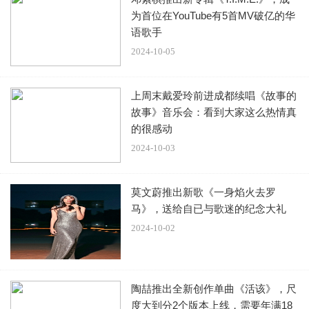
为首位在YouTube有5首MV破亿的华
语歌手
2024-10-05
上周末戴爱玲前进成都续唱《故事的
故事》音乐会：看到大家这么热情真
的很感动
2024-10-03
莫文蔚推出新歌《一身焰火去罗
马》，送给自已与歌迷的纪念大礼
2024-10-02
陶喆推出全新创作单曲《活该》，尺
度大到分2个版本上线，需要年满18