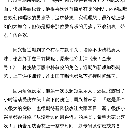
一段没有结果的恋情，周兴哲和女模特在梅奔户外的恋爱场
面，映照美丽秋景，他很喜欢这首简单有味的MV，内容回归
喜欢创作唱歌的男孩子，追求梦想、实现理想，虽终站上梦
幻的大舞台，但仍是原来那位爱音乐的男孩，不改初衷，带
点自传色彩。
周兴哲近期剃了个有型有款平头，增添不少成熟男人
味，秘密终于在日前揭晓，原来他将出演《来！金来
号！》，将挑战原版中朴叙俊的角色，近期为新戏加强厨
艺，上了许多课程，连出国开唱也都私下把握时间练习。
因为角色设定，他第一次以超短发示人，还因此露出了
小时运动受伤在头上留下的伤疤，周兴哲表示：「这是我个
人很大的突破，也很期待新风貌改让大家耳目一新，很多小
兴星都说好像『从没看过的周兴哲』的感觉，希望大家会喜
欢！」预告拍戏会花上一整季时间，新专辑紧锣密鼓筹备