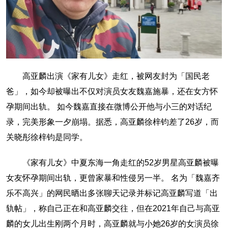
高亚麟出演《家有儿女》走红，被网友封为「国民老
爸」，如今却被曝出不仅对演员女友魏嘉施暴，还在女方怀
孕期间出轨。 如今魏嘉直接在微博公开他与小三的对话纪
录，完美形象一夕崩塌。据悉，高亚麟徐梓钧差了26岁，而
关晓彤徐梓钧是同学。
《家有儿女》中夏东海一角走红的52岁男星高亚麟被曝
女友怀孕期间出轨，更曾家暴和性侵另一半。 名为「魏嘉齐
乐不高兴」的网民晒出多张聊天记录并标记高亚麟写道「出
轨帖」，称自己正在和高亚麟交往，但在2021年自己与高亚
麟的女儿出生刚两个月时，高亚麟就与小她26岁的女演员徐