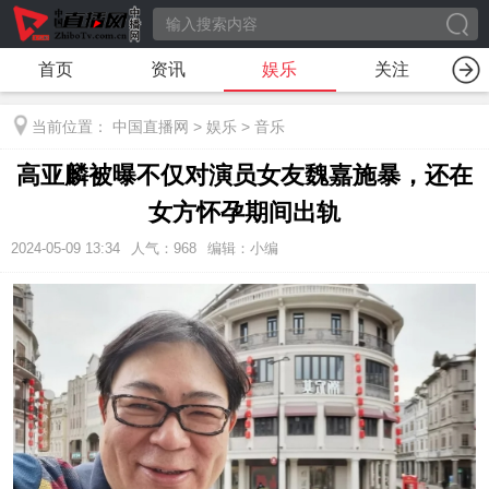
首页
资讯
娱乐
关注
当前位置：
中国直播网
>
娱乐
>
音乐
高亚麟被曝不仅对演员女友魏嘉施暴，还在
女方怀孕期间出轨
2024-05-09 13:34
人气：
968
编辑：小编