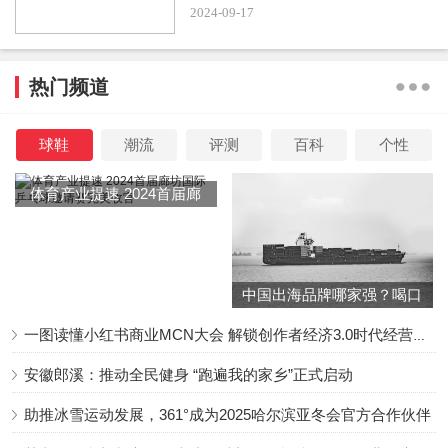
2024-09-17
据悉，高亚麟2008年就和女星时玮结婚，如今又传出和
魏嘉谈恋爱，对方甚至还怀有他的亲生骨肉，婚姻状况让外
热门频道
界雾里看花，引发热议。 魏嘉表示，高亚麟早就离婚，只是
和她尚未领证。 不过如今男方家暴又出轨，让她强调已经彻
球鞋
潮流
评测
百科
个性
底心死，是不可能再走下去了。目前高亚麟未回应出轨和家
暴等传闻。
体育产业提速 2024首届廊
坊国际乒乓球邀请赛完美收
#高亚麟被曝光出轨家暴#、#高亚麟徐梓钧差了26岁#、
官
#关晓彤徐梓钧是同学#
中国出海品牌哪家强？喝口
冬季的鸡汤告诉你……
一图读懂小红书商业MCN大会 解锁创作者经济3.0时代经营新增量
安徽郎溪：推动全民健身 “跑遍我的家乡”正式启动
助推冰雪运动发展，361°成为2025哈尔滨亚冬会官方合作伙伴