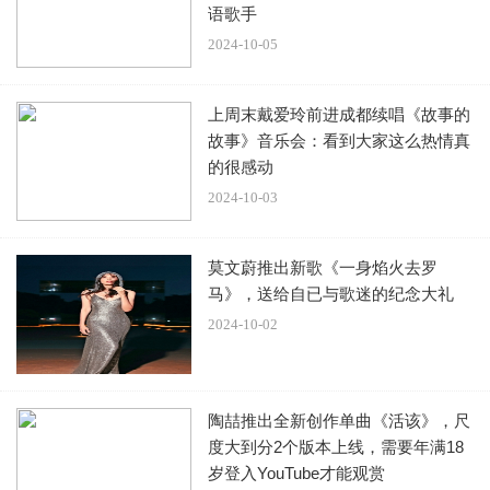
孩子我保护的很好，他如果气不过想报復我的命就在这裡，
语歌手
让他来取!」、「他塌房了我本来就抚养费一分钱都拿不到，
2024-10-05
孩子我自己可以养，但我没善良的要让他就这么好过!」
上周末戴爱玲前进成都续唱《故事的
据了解，爆料者、高亚麟女友魏嘉也曾是一名女演员，
故事》音乐会：看到大家这么热情真
出演过《羞羞的铁拳》、《解忧杂货店》等作品。
的很感动
2024-10-03
魏嘉指出高亚麟相当担忧事情曝光后，会害死所有人，
不过关于家暴及pua的证据，她强调会慢慢公开。 被问到这
莫文蔚推出新歌《一身焰火去罗
样做有何目的？她表示就算自己并非善人，也不会去伤害别
马》，送给自已与歌迷的纪念大礼
人，但也绝对不会让伤害过她的人好过，毕竟自己没有善良
2024-10-02
到这般地步。
魏嘉指出，高亚麟在微信中将徐梓均设置成纪小帅，曾
陶喆推出全新创作单曲《活该》，尺
约她去吃饭，并在餐厅孔乙己消费了4000多元。 魏嘉也晒出
度大到分2个版本上线，需要年满18
多笔高亚麟给徐梓均的转账，金额大概在1万8到3万8之间。
岁登入YouTube才能观赏