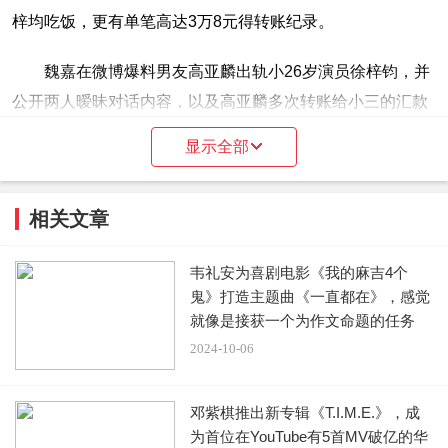
梓均吃饭，更有单笔高达3万8元得转账纪录。
魏嘉在微博爆料男友高亚麟出轨小26岁演员徐梓钧，并
公开两人暧昧对话内容，以及高亚麟多次转账给小三的汇款
纪录。 魏嘉更爆料某次遭施暴后，手骨断裂无法动弹，却遭
显示全部
兽性大发的高亚麟性侵得逞；此外，怀孕五个月时还被掐脖
子搧耳光，魏嘉指出当时为了腹中胎儿没有还手，没想到高
相关文章
亚麟毫不怜香惜玉，反倒越打越狠，吓得她只好躲到饭店避
风头。
韦礼安为喜剧电影《我的麻吉4个
鬼》打造主题曲《一直都在》，感觉
魏嘉发文指出高亚麟对她家暴、出轨，并透露这些证据
就像是接获一个为作文命题的任务
她会慢慢放出来，从她贴出的对话截图中，看到控诉男方在
2024-10-06
她怀孕5个月时，动手掐脖、搧耳光，而且第一次动手时就
把她手骨弄骨裂，有人问为何要这么做，她直言「就是我不
邓紫棋推出新专辑《T.I.M.E.》，成
是什么善人，我不伤害别人，但也不会让伤害我的人好过。
为首位在YouTube有5首MV破亿的华