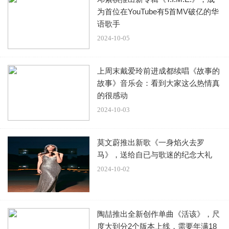
为首位在YouTube有5首MV破亿的华
语歌手
2024-10-05
上周末戴爱玲前进成都续唱《故事的
故事》音乐会：看到大家这么热情真
的很感动
2024-10-03
莫文蔚推出新歌《一身焰火去罗
马》，送给自已与歌迷的纪念大礼
2024-10-02
陶喆推出全新创作单曲《活该》，尺
度大到分2个版本上线，需要年满18