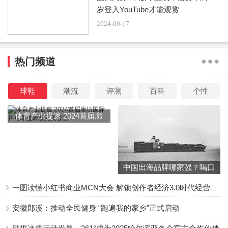
岁登入YouTube才能观赏
2024-09-17
热门频道
球鞋
潮流
评测
百科
个性
体育产业提速 2024首届廊
坊国际乒乓球邀请赛完美收
官
中国出海品牌哪家强？喝口
冬季的鸡汤告诉你……
一图读懂小红书商业MCN大会 解锁创作者经济3.0时代经营新增量
安徽郎溪：推动全民健身 “跑遍我的家乡”正式启动