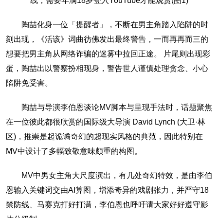
陶喆化身一位「提醒者」，不断在男主角踏入陷阱的时
刻出现，《活该》词曲彷佛发出最终警告，一而再再而三的
想要把男主角从网络诈骗的迷雾中拉回正途。 片尾则出现彩
蛋，陶喆出以警察扮相现身，警告世人谨慎处理贪念、小心
陷阱免受害。
陶喆与导演李伯恩谈论MV脚本与呈现手法时，话题聚焦
在一位彼此都很欣赏的国际级大导演 David Lynch (大卫·林
区)，推崇是起诡谲奇幻的超现实风格的典范，因此特别在
MV中设计了多幅致敬意味颇重的构图。
MV中男女主角大尺度演出，有几处奇幻特效，是由李伯
恩输入关键词交由AI算图，增添奇异的戏剧张力，并严守18
禁防线、马赛克打好打满，李伯恩也呼吁请大家好好遵守影