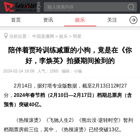
首页
资讯
娱乐
关注
当前位置：
中国直播网
>
娱乐
>
明星
陪伴着贾玲训练减重的小狗，竟是在《你
好，李焕英》拍摄期间捡到的
2024-02-14 19:08
人气：
1065
编辑：小编
2月14日，据灯塔专业版数据，截至2月13日12时27
分，
2024年春节档（2月10日—2月17日）档期总票房（含
预售）突破40亿。
《热辣滚烫》《飞驰人生2》《熊出没·逆转时空》暂列
档期票房前三位，其中，《热辣滚烫》已经突破13亿。