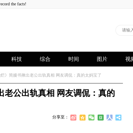
 the facts!
科技
综合
时间
图片
视
烂》简嫚书揪出老公出轨真相 网友调侃：真的太妈宝了
出老公出轨真相 网友调侃：真的
分享至：