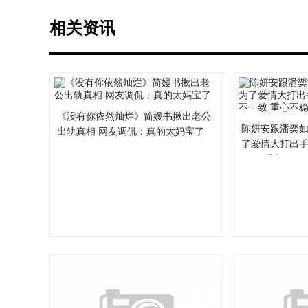
相关资讯
《没有你依然灿烂》简嫚书揪出老公
陈妍安跟潘奕
出轨真相 网友调侃：真的太妈宝了
了爱情大打出手
一致 重心不稳