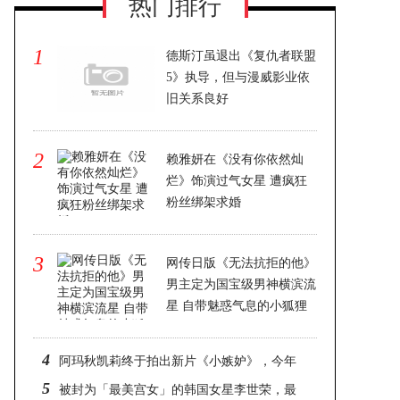
热门排行
1
德斯汀虽退出《复仇者联盟
5》执导，但与漫威影业依
旧关系良好
2023-11-19 23:15
2
赖雅妍在《没有你依然灿
烂》饰演过气女星 遭疯狂
粉丝绑架求婚
2023-11-19 23:15
3
网传日版《无法抗拒的他》
男主定为国宝级男神横滨流
星 自带魅惑气息的小狐狸
2023-11-19 23:15
4
阿玛秋凯莉终于拍出新片《小嫉妒》，今年
5
重返坎城
被封为「最美宫女」的韩国女星李世荣，最