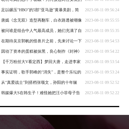
长相，都有杨颖的影子
足以碾压“HBO”的5部“亚马逊”黄暴美剧，简
2023-08-11 09:56:24
单粗暴、直奔主题
唐嫣《念无双》造型再翻车，白衣路透被嘲像
2023-08-11 09:55:55
灭绝师太
被问谁是组合中人气最高成员，她们充满了自
2023-08-11 09:55:35
信，都认为是自己
在期待吴京郭帆的怪兽片之前，先来讨论一下
2023-08-11 09:54:53
《巨齿鲨2》的价值
因动了资本的蛋糕被抹黑，良心制作《封神》
2023-08-11 09:54:22
终成黑马
【千万粉丝大V看定西】梦回大唐，走进李家
2023-08-11 09:53:54
龙宫！
事实证明，歌手郭峰的“消失”，是整个乐坛的
2023-08-11 09:53:24
悲哀
从“真爱战士”到搭档张颂文，孙阳的十年辗
2023-08-11 09:52:52
转，终于在34岁出圈
韩媒爆大S在韩生子！难怪她把汪小菲母子告
2023-08-11 09:52:22
上法庭，原来是缺钱了