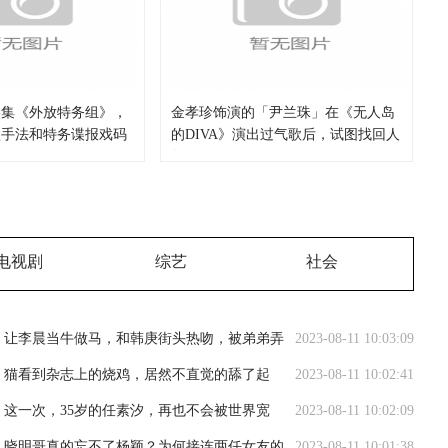
影集《外放特务组》，
金孝珍饰演的「尹兰珠」在《无人岛
默手法和特务谍报戏码
的DIVA》演出过气歌后，试图找回人
气
电视剧
综艺
社会
让李晨当牛做马，和韩庚街头热吻，被弟弟弄
2023-08-11 10:03:09
进医院，她才是真浪姐
猫看到杂志上的烧鸡，居然不直觉的舔了起
2023-08-11 10:02:41
来，之后一脸懵！
这一次，35岁的任素汐，再也不会被世界宽
2023-08-11 10:02:09
容！
晓明哥真的忘不了杨颖？为何接连两任女友的
2023-08-11 10:01:38