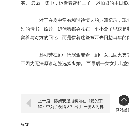
实。 最后一集中，她看着曾和王子一起拍摄的生日
对于在剧中留有和过往情人的点滴纪录，现实
过的情书、照片、短信我都会收在一个小盒子里或是
留着与对方的回忆，而是借着这些东西去回想当年的
孙可芳在剧中饰演金若希，剧中女儿因火灾丧
至因为无法原谅老婆选择离婚。 而最后一集女儿出
上一篇：陈妍安跟潘奕如在《爱的荣
耀》中为了爱情大打出手 一度因为梯
网站首
面大小不一致 重心不稳差点踩空
标签：