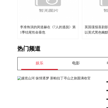
李准饰演的闵道赫在《7人的逃脱》第
英国谍报喜剧
1季结尾性命垂危
以英式黑色幽
演绎
热门频道
娱乐
电影