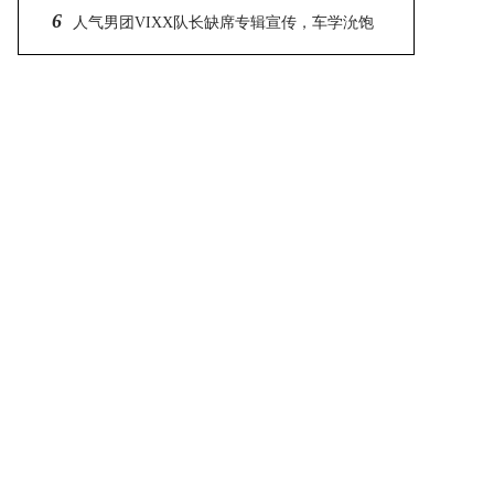
6
新戏剧《烈女朴氏契约结婚传》即将开播
人气男团VIXX队长缺席专辑宣传，车学沇饱
受粉丝批评