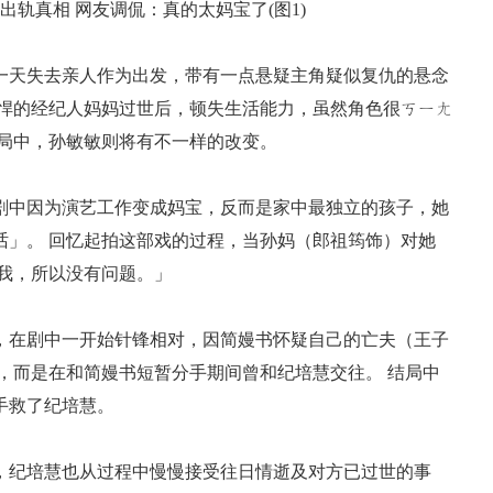
天失去亲人作为出发，带有一点悬疑主角疑似复仇的悬念
强悍的经纪人妈妈过世后，顿失生活能力，虽然角色很ㄎㄧㄤ
结局中，孙敏敏则将有不一样的改变。
中因为演艺工作变成妈宝，反而是家中最独立的孩子，她
话」。 回忆起拍这部戏的过程，当孙妈（郎祖筠饰）对她
我，所以没有问题。」
在剧中一开始针锋相对，因简嫚书怀疑自己的亡夫（王子
，而是在和简嫚书短暂分手期间曾和纪培慧交往。 结局中
手救了纪培慧。
纪培慧也从过程中慢慢接受往日情逝及对方已过世的事