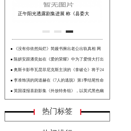
正午阳光透露剧集进展 称《县委大
院》档期未定
《没有你依然灿烂》简嫚书揪出老公出轨真相 网
友调侃：真的太妈宝了
陈妍安跟潘奕如在《爱的荣耀》中为了爱情大打出
手 一度因为梯面大小不一致 重心不稳差点踩空
奥斯卡影帝瓦昆菲尼克斯主演的《拿破仑》将于24
日上映
李准饰演的闵道赫在《7人的逃脱》第1季结尾性命
垂危
英国谍报喜剧影集《外放特务组》，以英式黑色幽
默手法和特务谍报戏码演绎
热门标签