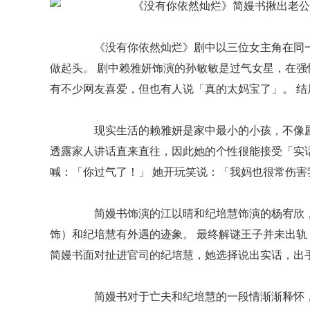
《没有你依然灿烂》剧中以三位女主角在同一
做起头。 剧中赖雅妍饰演的孙敏敏是过气女星，在
有不少网友喜爱，但也有人说「真的太妈宝了」。 
现实生活的赖雅妍是家中最小的小孩，不像剧
透露家人讲话直来直往，因此她的个性很能接受「实
喊：「你过气了！」 她开玩笑说：「我妈也很常伤害
简嫚书饰演的江以晴和纪培慧饰演的杨宥欣，
饰）和纪培慧有外遇的迹象。 最终解谜王子并未出轨
简嫚书面对扯进官司的纪培慧，她选择说出实话，出
简嫚书对于亡夫和纪培慧的一段情渐渐释怀，