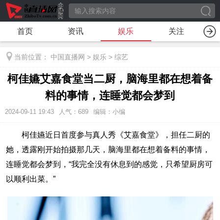
首页
资讯
娱乐
关注
当前位置：
中国直播网
>
娱乐
>
综艺
柯佳嬿艾嘉食堂当二厨，脑海里都在想着备
料的事情，连睡觉都会梦到
2024-09-11 19:43
人气：
689
编辑：小编
柯佳嬿近日首度参与真人秀《艾嘉食堂》，担任二厨的
她，透露刚开始拍摄那几天，脑海里都在想着备料的事情，
连睡觉都会梦到，“我完全没有休息到的感觉，只希望厨房可
以顺利出菜。”