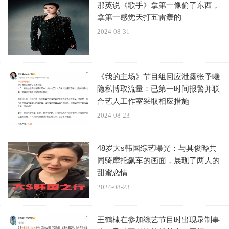
那英说《歌手》拿第一像偷了东西，
拿第一感觉天打五雷轰的
2024-08-31
《我的主场》节目组回应泄露张予曦
隐私博取流量：已第一时间报警并联
合艺人工作室采取相应措施
2024-08-23
48岁大s韩国综艺曝光：与具俊晔共
同骑摩托飙车的画面，展现了两人的
甜蜜恋情
2024-08-23
王鹤棣在参加综艺节目时出现录制事