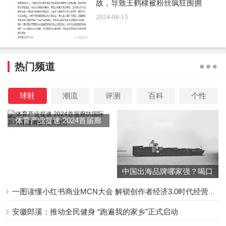
故，导致王鹤棣被粉丝疯狂围拥
2024-08-15
热门频道
球鞋
潮流
评测
百科
个性
体育产业提速 2024首届廊
坊国际乒乓球邀请赛完美收
官
中国出海品牌哪家强？喝口
冬季的鸡汤告诉你……
一图读懂小红书商业MCN大会 解锁创作者经济3.0时代经营新增量
安徽郎溪：推动全民健身 “跑遍我的家乡”正式启动