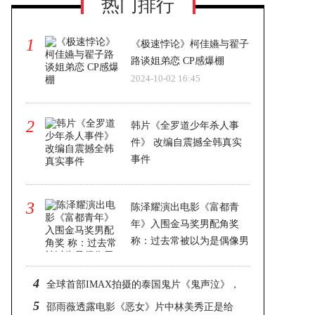
热门排行
1
《极速悖论》柯佳嬿与翟子
路谈姐弟恋 CP感爆棚
2024-10-02 16:45
2
韩片《全罗道少年杀人事
件》 改编自震撼全韩真实
事件
2024-10-02 16:45
3
陈泽耀演出电影《富都青
年》入围金马奖男配角奖
称：过去常被以为是偶像男
团出道
2024-10-02 16:45
4
全球首部IMAX拍摄的泰国鬼片《鬼声泣》，
5
被泰媒誉为疫情后泰影救世主
邵雨薇透露电影《恶女》片中林美秀正是给