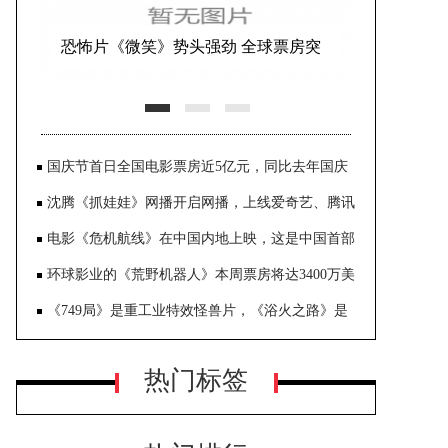
恐怖片《微笑》势头强劲 全球票房突
破1亿美元
国庆节首日全国电影票房近5亿元，同比去年国庆
节的4.3亿元高出约16%
沈腾《抓娃娃》网播开启网播，上线爱奇艺、腾讯
视频、优酷等视频平台
电影《危机航线》在中国内地上映，这是中国首部
万米高空犯罪大片
环球影业的《荒野机器人》本周票房将达3400万美
元，蝉联三周票房冠军，令渠道大跌眼镜
《749局》是重工业特效怪兽片，《浴火之路》是
爆裂打拐复仇片
热门标签