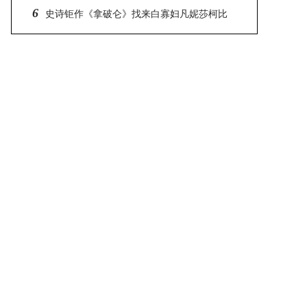
6
她钥匙、开启她心中欲望的人
史诗钜作《拿破仑》找来白寡妇凡妮莎柯比
饰演让拿破仑痴迷的约瑟芬 大赞雷利及瓦昆都是
大师