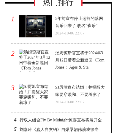
热门排行
1
5年前宣布停止运营的落网
音乐回来了 改名“雀乐”
2024-10-06 22:07
2
汤姆琼斯官宣将于2024年3
月12日带着全新巡回《Tom
Jones： Ages & Sta
2024-10-06 22:07
3
SJ厉旭宣布结婚！并提醒大
家要穿暖和、不要着凉了
2024-10-06 22:07
4
行双人组合Fly By Midnight惊喜宣布将展开全
5
新巡演，于2024年初来台开唱
刘嘉玲《嘉人自友约》自爆梁朝伟演戏很专