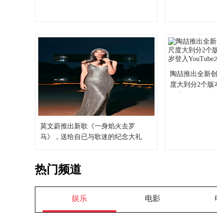
陶喆推出全新
度大到分2个版
登入YouTube
莫文蔚推出新歌《一身焰火去罗
马》，送给自已与歌迷的纪念大礼
热门频道
娱乐
电影