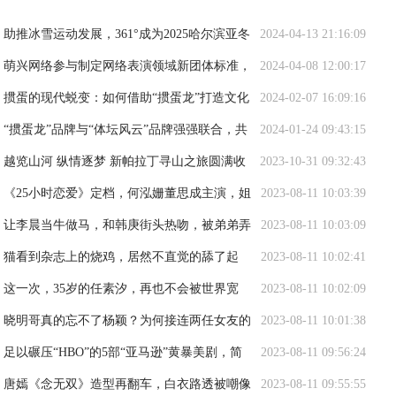
助推冰雪运动发展，361°成为2025哈尔滨亚冬
2024-04-13 21:16:09
会官方合作伙伴
萌兴网络参与制定网络表演领域新团体标准，
2024-04-08 12:00:17
推动行业健康发展
掼蛋的现代蜕变：如何借助“掼蛋龙”打造文化
2024-02-07 16:09:16
经济双赢局面
“掼蛋龙”品牌与“体坛风云”品牌强强联合，共
2024-01-24 09:43:15
同推动掼牌运动健康发展
越览山河 纵情逐梦 新帕拉丁寻山之旅圆满收
2023-10-31 09:32:43
官
《25小时恋爱》定档，何泓姗董思成主演，姐
2023-08-11 10:03:39
弟恋模式，极致甜宠
让李晨当牛做马，和韩庚街头热吻，被弟弟弄
2023-08-11 10:03:09
进医院，她才是真浪姐
猫看到杂志上的烧鸡，居然不直觉的舔了起
2023-08-11 10:02:41
来，之后一脸懵！
这一次，35岁的任素汐，再也不会被世界宽
2023-08-11 10:02:09
容！
晓明哥真的忘不了杨颖？为何接连两任女友的
2023-08-11 10:01:38
长相，都有杨颖的影子
足以碾压“HBO”的5部“亚马逊”黄暴美剧，简
2023-08-11 09:56:24
单粗暴、直奔主题
唐嫣《念无双》造型再翻车，白衣路透被嘲像
2023-08-11 09:55:55