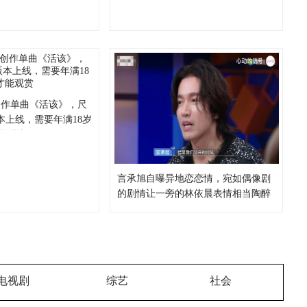
创作单曲《活该》，尺
本上线，需要年满18岁
才能观赏
言承旭自曝异地恋恋情，宛如偶像剧
的剧情让一旁的林依晨表情相当陶醉
电视剧
综艺
社会