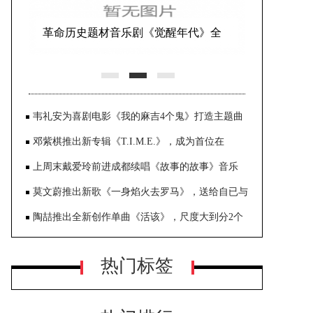
革命历史题材音乐剧《觉醒年代》全
国首演在世纪剧院成功举办
韦礼安为喜剧电影《我的麻吉4个鬼》打造主题曲
《一直都在》，感觉就像是接获一个为作文命题的
邓紫棋推出新专辑《T.I.M.E.》，成为首位在
任务
YouTube有5首MV破亿的华语歌手
上周末戴爱玲前进成都续唱《故事的故事》音乐
会：看到大家这么热情真的很感动
莫文蔚推出新歌《一身焰火去罗马》，送给自已与
歌迷的纪念大礼
陶喆推出全新创作单曲《活该》，尺度大到分2个
版本上线，需要年满18岁登入YouTube才能观赏
热门标签