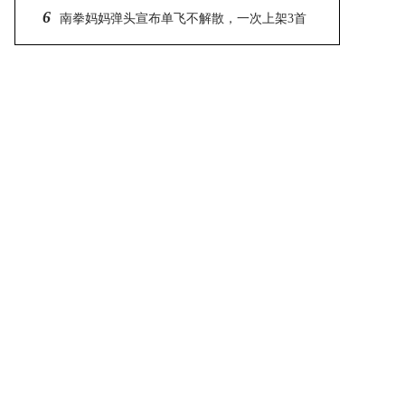
6
业：“每次他演一个角色，回来就是不一样的人”
南拳妈妈弹头宣布单飞不解散，一次上架3首
专辑MV