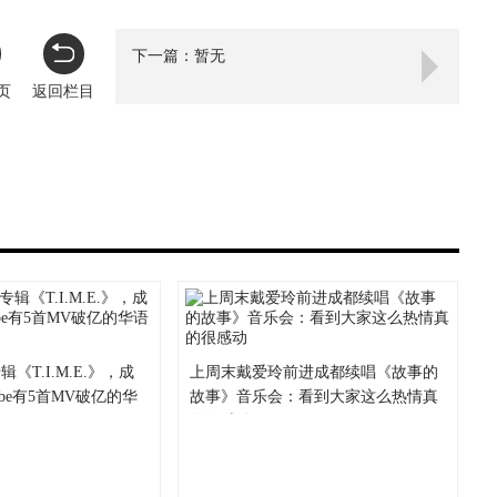
下一篇：暂无
页
返回栏目
《T.I.M.E.》，成
上周末戴爱玲前进成都续唱《故事的
ube有5首MV破亿的华
故事》音乐会：看到大家这么热情真
的很感动