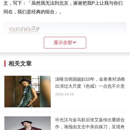
文，写下：「虽然我无法到北京，谢谢把我P上让我与你们
同在，我们是经典的组合」。
显示全部
相关文章
汤唯当韩国媳妇10年，金泰勇对汤唯
出演过大尺度《色戒》一点也不介意
2024-10-10
贾静雯同时祝福苏有朋：「我的无忌，为了这次演唱会
许光汉与金马影后张艾嘉传出重磅合
精心策划了很久」强调遗憾没办法现场支持，还好有倚天伙
作，海报由文念中亲自操刀，呈现奇