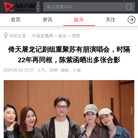
首页
资讯
娱乐
关注
当前位置：
中国直播网
>
娱乐
>
明星
倚天屠龙记剧组重聚苏有朋演唱会，时隔
22年再同框，陈紫函晒出多张合影
2024-05-15 22:57
人气：
1048
编辑：小编