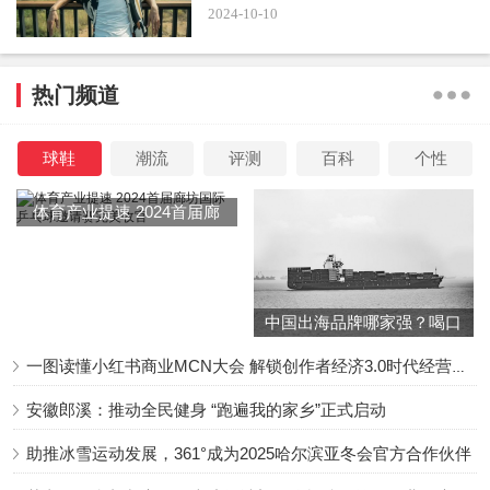
2024-10-10
热门频道
球鞋
潮流
评测
百科
个性
体育产业提速 2024首届廊
坊国际乒乓球邀请赛完美收
官
中国出海品牌哪家强？喝口
冬季的鸡汤告诉你……
一图读懂小红书商业MCN大会 解锁创作者经济3.0时代经营新增量
安徽郎溪：推动全民健身 “跑遍我的家乡”正式启动
助推冰雪运动发展，361°成为2025哈尔滨亚冬会官方合作伙伴