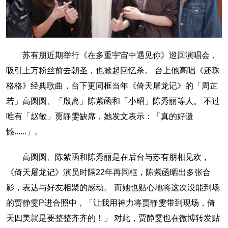
苏有朋近期举行《在多重宇宙中遇见你》巡回演唱会，
吸引上万粉丝前去朝圣，也掀起回忆杀。 台上他高唱《还珠
格格》经典歌曲，台下更同框当年《倚天屠龙记》的「周芷
若」高圆圆、「殷离」陈紫函和「小昭」陈秀丽等人。 不过
唯有「赵敏」贾静雯缺席，她发文表示：「真的好遗
憾......」。
高圆圆、陈紫函和陈秀丽是在后台与苏有朋相见欢，
《倚天屠龙记》演员时隔22年再同框，陈紫函晒出多张合
影，表达与好友相聚的感动。 而她也贴心地将这次没能到场
的贾静雯P进合照中，「让我用神力将贾静雯带到现场，倚
天四美就是要整整齐齐的！」 对此，贾静雯也在微博转发贴