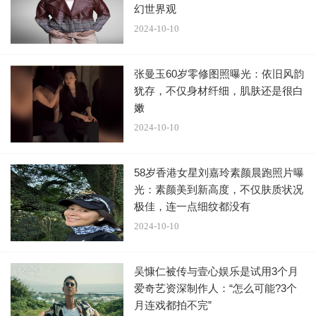
伴们增添光彩。 「时光不老，我们不散！ 倚天的战友们，有
幻世界观
缘相见“。 而照片一出，网友纷纷留言「岁月从不败美人，
2024-10-10
最好的青春，最好的你们」、「姊姊们都好美，依旧和当年
一样，我哥也很帅」、「朋哥版的倚天屠龙记看好多遍了！
张曼玉60岁零修图照曝光：依旧风韵
全员美女，太爱了。」 甚至还有粉丝将2002年合照与2024
犹存，不仅身材纤细，肌肤还是很白
嫩
年版本组在一起，并敲碗四美同框。
2024-10-10
58岁香港女星刘嘉玲素颜晨跑照片曝
光：素颜美到新高度，不仅肤质状况
极佳，连一点细纹都没有
2024-10-10
吴慷仁被传与壹心娱乐是试用3个月
爱奇艺资深制作人：“怎么可能?3个
月连戏都拍不完”