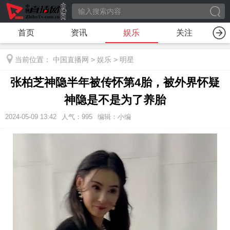
首页
资讯
娱乐
关注
当前位置：
中国直播网
>
娱乐
>
明星
张柏芝神隐半年被传怀第4胎，被外界怀疑
神隐是不是为了养胎
2024-05-09 13:42
人气：
995
编辑：小编