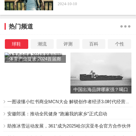
2024-10-10
热门频道
球鞋
潮流
评测
百科
个性
体育产业提速 2024首届廊
坊国际乒乓球邀请赛完美收
官
中国出海品牌哪家强？喝口
冬季的鸡汤告诉你……
一图读懂小红书商业MCN大会 解锁创作者经济3.0时代经营新增量
安徽郎溪：推动全民健身 “跑遍我的家乡”正式启动
助推冰雪运动发展，361°成为2025哈尔滨亚冬会官方合作伙伴