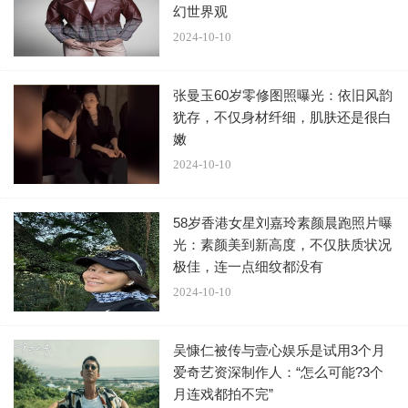
幻世界观
子。 2021年她上节目《让生活好看》，被吴宣仪问想不想要
2024-10-10
个女儿，她大方承认还是有这个梦想，直言：「因为她（女
儿）如果小孩生了，然后就会给我带，儿子的话通常他们老
张曼玉60岁零修图照曝光：依旧风韵
婆会自己搞定」。
犹存，不仅身材纤细，肌肤还是很白
嫩
至于有没有可能拚第四胎？张柏芝说：「不会为了生女
2024-10-10
儿，因为我觉得再生都还是儿子，我会发脾气的，我会疯
的，顺其自然可以，但不是为了女儿而要（第四胎）」。
58岁香港女星刘嘉玲素颜晨跑照片曝
光：素颜美到新高度，不仅肤质状况
极佳，连一点细纹都没有
2024-10-10
吴慷仁被传与壹心娱乐是试用3个月
爱奇艺资深制作人：“怎么可能?3个
月连戏都拍不完”