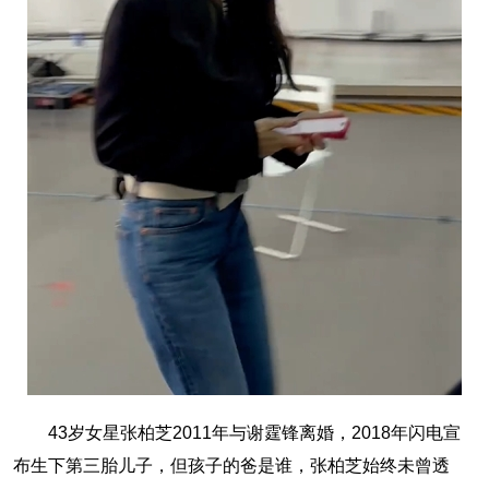
43岁女星张柏芝2011年与谢霆锋离婚，2018年闪电宣
布生下第三胎儿子，但孩子的爸是谁，张柏芝始终未曾透