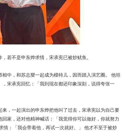
，若不是申东烨求情，宋承宪已被炒鱿鱼。
相中，和苏志燮一起成为模特儿，因而踏入演艺圈。 他坦
》，宋承宪回忆：「我到现在都还印象深刻，说得夸张一
来，一起演出的申东烨把他叫了过去，宋承宪以为自己要
他回家，还对他精神喊话：「我觉得你可以做好，你就努力
求情：「我会带着他，再试一次就好。」 他才不至于被炒