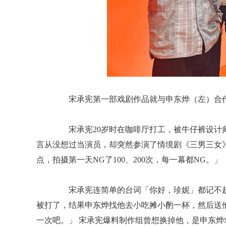
宋承宪第一部戏剧作品就与申东烨（左）合作
宋承宪20岁时在咖啡厅打工，被牛仔裤设计师
言从没想过当演员，却突然参演了情境剧《三男三女
点，拍摄第一天NG了100、200次，每一幕都NG。」
宋承宪连简单的台词「你好，珍妮」都记不起
被打了，结果申东烨找他去小吃摊小酌一杯，然后送
一次吧。」 宋承宪爆料制作组曾想换掉他，是申东烨