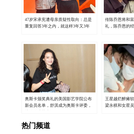
47岁宋承宪遭母亲质疑性取向：总是
传陈乔恩将和富
重复回答3年之内，就这样3年又3年
礼，陈乔恩的
奥斯卡颁奖典礼的美国影艺学院公布
王星越烂醉瘫
新会员名单，舒淇成为奥斯卡评委，
梁永棋和女星
让她的演艺生涯再添里程碑
热门频道