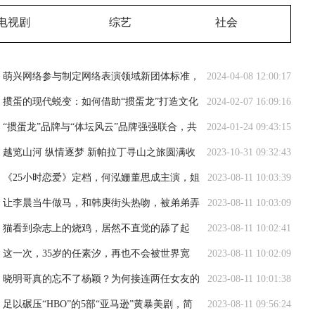
电视剧
综艺
社会
萌兴网络参与制定网络表演领域新团体标准，
2024-04-08 12:00:17
推动行业健康发展
掼蛋的现代蜕变：如何借助“掼蛋龙”打造文化
2024-02-07 16:09:16
经济双赢局面
“掼蛋龙”品牌与“体坛风云”品牌强强联合，共
2024-01-24 09:43:15
同推动掼牌运动健康发展
越览山河 纵情逐梦 新帕拉丁寻山之旅圆满收
2023-10-31 09:32:43
官
《25小时恋爱》定档，何泓姗董思成主演，姐
2023-08-11 10:03:39
弟恋模式，极致甜宠
让李晨当牛做马，和韩庚街头热吻，被弟弟弄
2023-08-11 10:03:09
进医院，她才是真浪姐
猫看到杂志上的烧鸡，居然不直觉的舔了起
2023-08-11 10:02:41
来，之后一脸懵！
这一次，35岁的任素汐，再也不会被世界宽
2023-08-11 10:02:09
容！
晓明哥真的忘不了杨颖？为何接连两任女友的
2023-08-11 10:01:38
长相，都有杨颖的影子
足以碾压“HBO”的5部“亚马逊”黄暴美剧，简
2023-08-11 09:56:24