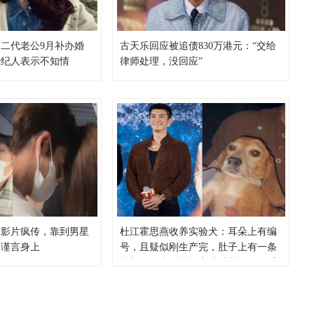
二代老公9月补办婚
古天乐回应被追债830万港元：“交给
经纪人表示不知情
律师处理，没回应”
软影片疯传，靠到男星
杜江霍思燕收养实验犬：耳朵上有编
吴谨言身上
号，且疑似刚生产完，肚子上有一条
长长的疤痕，照超音波时甚至没有看
到脾