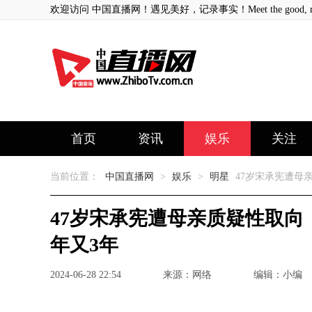
欢迎访问 中国直播网！遇见美好，记录事实！Meet the good, record
首页
资讯
娱乐
关注
当前位置：
中国直播网
>
娱乐
>
明星
47岁宋承宪遭母
47岁宋承宪遭母亲质疑性取向
年又3年
2024-06-28 22:54
来源：网络
编辑：小编