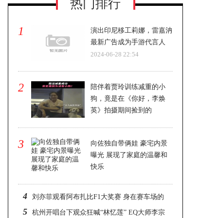
热门排行
1
演出印尼移工莉娜，雷嘉汭
最新广告成为手游代言人
2024-06-28 22:54
2
陪伴着贾玲训练减重的小
狗，竟是在《你好，李焕
英》拍摄期间捡到的
2024-06-28 22:54
3
向佐独自带俩娃 豪宅内景
曝光 展现了家庭的温馨和
快乐
2024-06-28 22:54
4
刘亦菲观看阿布扎比F1大奖赛 身在赛车场的
5
刘亦菲依旧美到发光
杭州开唱台下观众狂喊“林忆莲” EQ大师李宗