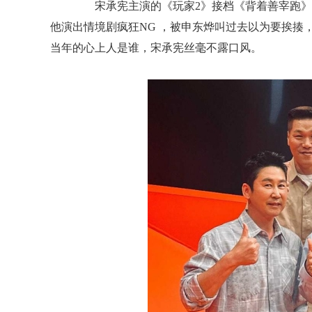
宋承宪主演的《玩家2》接档《背着善宰跑》，
他演出情境剧疯狂NG ，被申东烨叫过去以为要挨揍
当年的心上人是谁，宋承宪丝毫不露口风。