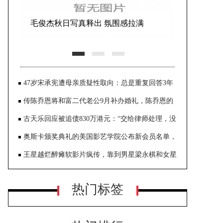
张嘉益写真大片曝光 故事感拉满张力
十足
47岁宋承宪遭母亲质疑性取向：总是重复回答3年
之内，就这样3年又3年
传陈乔恩将和富二代老公9月补办婚礼，陈乔恩的
经纪人表示不知情
古天乐回应被追债830万港元：“交给律师处理，没
回应”
奥斯卡颁奖典礼的美国影艺学院公布新会员名单，
舒淇成为奥斯卡评委，让她的演艺生涯再添里程碑
王星越烂醉瘫软影片疯传，靠到男星梁永棋和女星
吴谨言身上
热门标签