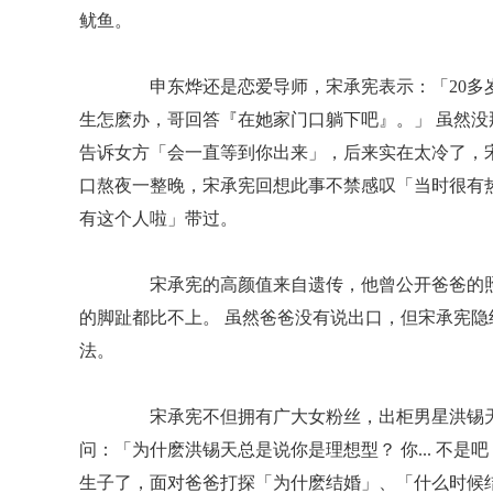
鱿鱼。
申东烨还是恋爱导师，宋承宪表示：「20多岁
生怎麽办，哥回答『在她家门口躺下吧』。」 虽然
告诉女方「会一直等到你出来」，后来实在太冷了，
口熬夜一整晚，宋承宪回想此事不禁感叹「当时很有
有这个人啦」带过。
宋承宪的高颜值来自遗传，他曾公开爸爸的照
的脚趾都比不上。 虽然爸爸没有说出口，但宋承宪
法。
宋承宪不但拥有广大女粉丝，出柜男星洪锡天
问：「为什麽洪锡天总是说你是理想型？ 你... 不是
生子了，面对爸爸打探「为什麽结婚」、「什么时候结