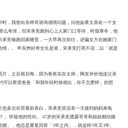
时，我曾向东烨哥谘询感情问题，问他如果太喜欢一个女
没那么夸张，但宋承宪跑到心上人家门口等待，时值寒冬，他
宋承宪偷跑回家睡觉，一大早再次前往，还骗女方在她家门
热情」。 申东烨好奇女生是谁，宋承宪打死不说，以「就是
片，之后很后悔，因为爸爸实在太帅，网友评价他连父亲
隐约可以察觉爸爸「和我年轻时候相比，你不怎麽样」的想
也多次在荧幕前表白，宋承宪笑说有一天接到妈妈来电
吧？」 怀疑他的性向。 47岁的宋承宪透露哥哥和姐姐都结婚
婚」，他总是重复回答「3年之内」，就这样3年又3年。