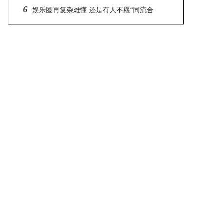
6
盛大唱往事不要再提
娱乐圈再复杂难懂 还是有人不愿“同流合
污”最典型的人就是号称国剧一哥任程伟