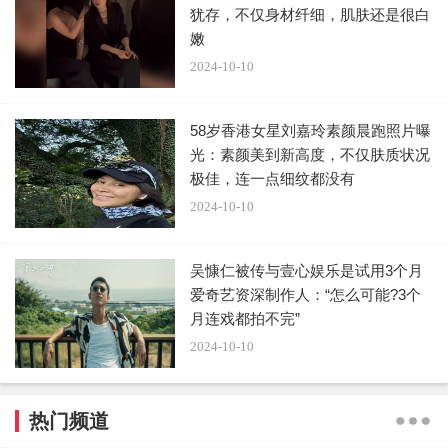
犹存，不仅身材纤细，肌肤还是很白
嫩
2024-10-10
58岁香港女星刘嘉玲素颜晨跑照片曝
光：素颜美到新高度，不仅肤质状况
极佳，连一点细纹都没有
2024-10-10
吴慷仁被传与壹心娱乐是试用3个月
爱奇艺资深制作人：“怎么可能?3个
月连戏都拍不完”
2024-10-10
热门频道