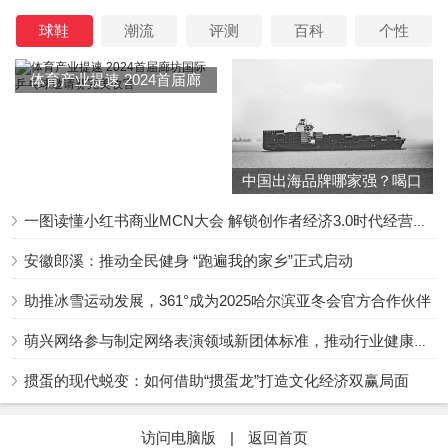
球鞋
潮流
评测
百科
个性
体育产业提速 2024首届廊
坊国际乒乓球邀请赛完美收
官
中国出海品牌哪家强？喝口
冬季的鸡汤告诉你……
一图读懂小红书商业MCN大会 解锁创作者经济3.0时代经营新增量
安徽郎溪：推动全民健身 “跑遍我的家乡”正式启动
助推冰雪运动发展，361°成为2025哈尔滨亚冬会官方合作伙伴
萌兴网络参与制定网络表演领域新团体标准，推动行业健康发展
掼蛋的现代蜕变：如何借助“掼蛋龙”打造文化经济双赢局面
访问电脑版
|
返回首页