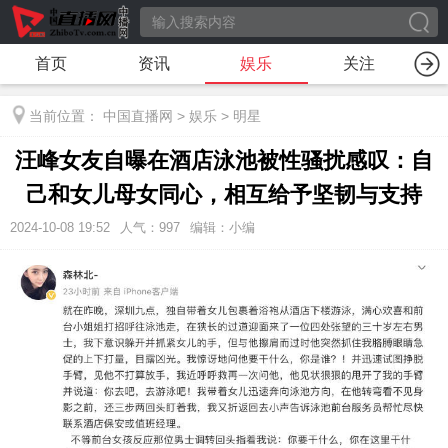
首页
资讯
娱乐
关注
当前位置：
中国直播网
>
娱乐
>
明星
汪峰女友自曝在酒店泳池被性骚扰感叹：自
己和女儿母女同心，相互给予坚韧与支持
2024-10-08 19:52
人气：
997
编辑：小编