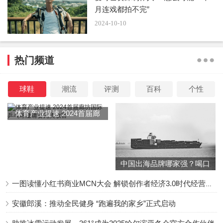
月连戏都拍不完”
2024-10-10
热门频道
球鞋
潮流
评测
百科
个性
体育产业提速 2024首届廊
坊国际乒乓球邀请赛完美收
官
中国出海品牌哪家强？喝口
冬季的鸡汤告诉你……
一图读懂小红书商业MCN大会 解锁创作者经济3.0时代经营新增量
安徽郎溪：推动全民健身 “跑遍我的家乡”正式启动