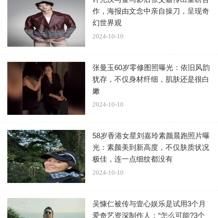
作，海报由文念中亲自操刀，呈现奇
幻世界观
2024-10-10
张曼玉60岁零修图照曝光：依旧风韵
犹存，不仅身材纤细，肌肤还是很白
嫩
2024-10-10
58岁香港女星刘嘉玲素颜晨跑照片曝
光：素颜美到新高度，不仅肤质状况
极佳，连一点细纹都没有
2024-10-10
吴慷仁被传与壹心娱乐是试用3个月
爱奇艺资深制作人：“怎么可能?3个