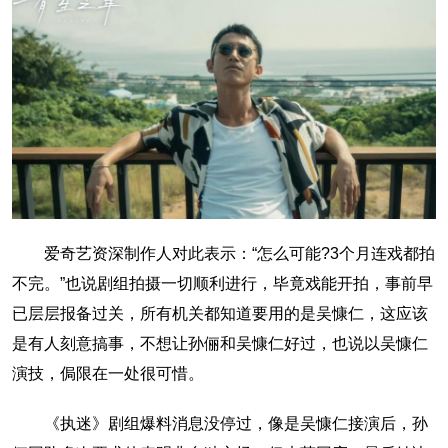
爱奇艺资深制作人对此表示：“怎么可能?3个月连戏都拍
不完。”也说剧组拍摄一切顺利进行，毕竟戏能开拍，事前早
已层层报备过关，所有机关都知道要用的是吴慷仁，这应该
是有人刻意搞事，不想让孙俪和吴慷仁好过，也说以吴慷仁
演技，侷限在一处很可惜。
《执迷》剧组爆料消息没停过，像是吴慷仁接演后，孙