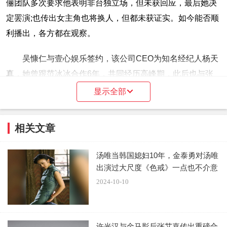
俪团队多次要求他表明非台独立场，但未获回应，最后她决
定罢演;也传出女主角也将换人，但都未获证实。如今能否顺
利播出，各方都在观察。
吴慷仁与壹心娱乐签约，该公司CEO为知名经纪人杨天
真，她曾跟范冰冰合作6年，共同经历高峰期，此后也与张
雨绮、宋佳合作，她曾被问经纪人是干嘛的，答说就是拒
显示全部
绝，也承认自己是唯利是图的商人，就是要保护旗下艺术家
们。据镜周刊报道，她与吴慷仁其实是彼此先试用3个月，
相关文章
若此说法为真，颇符合利益取向。
汤唯当韩国媳妇10年，金泰勇对汤唯
出演过大尺度《色戒》一点也不介意
2024-10-10
许光汉与金马影后张艾嘉传出重磅合