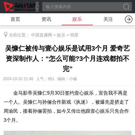
首页
资讯
娱乐
关注
当前位置：
中国直播网
>
娱乐
>
明星
吴慷仁被传与壹心娱乐是试用3个月 爱奇艺
资深制作人：“怎么可能?3个月连戏都拍不
完”
2024-10-10 21:48
人气：
851
编辑：小编
金马影帝吴慷仁9月30日签约壹心娱乐，宣告我不再是
一个人。吴慷仁与孙俪合作新戏《执迷》，被爆先是挤走了
周渝民，接着孙俪罢拍，如今又传出他跟壹心娱乐只先合作
3个月。