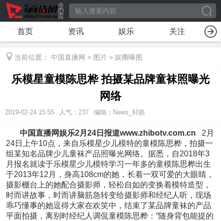
首页
资讯
娱乐
关注
当前位置：
中国直播网
>
图片
>
娱圈曝图
乐模星童模陈思桦 拍摄某品牌童袜照曝光
网络
2019-02-24 15:55
人气：
237
编辑：News_轩皓
中国直播网娱乐2月24日报道www.zhibotv.com.cn
2月
24日上午10点，来自乐模星少儿模特的童模陈思桦，拍摄一
组某知名品牌少儿童袜产品照曝光网络。据悉，自2018年3
月报名就读于乐模星少儿模特学习一年多的童模陈思桦出生
于2013年12月，身高108cm的她，长着一双可爱的大眼睛，
摄影棚台上的她配合摄影师，轻松自如的变换着模特造型，
时而讲故事，时而讲脑筋急转变给摄影师和经纪人听，现场
乖巧懂事的她逗得大家在欢笑中，结束了某品牌童袜的产品
平面拍摄，离别时经纪人调侃童模陈思桦：“随身背包能提的