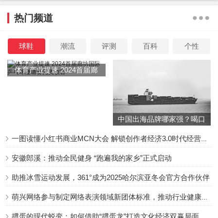
热门频道
球鞋
潮流
评测
百科
个性
体育产业提速 2024首届廊
坊国际乒乓球邀请赛完美收
官
中国出海品牌哪家强？喝口
冬季的鸡汤告诉你……
一图读懂小红书商业MCN大会 解锁创作者经济3.0时代经营新增量
安徽郎溪：推动全民健身 “跑遍我的家乡”正式启动
助推冰雪运动发展，361°成为2025哈尔滨亚冬会官方合作伙伴
萌兴网络参与制定网络表演领域新团体标准，推动行业健康发展
掼蛋的现代蜕变：如何借助“掼蛋龙”打造文化经济双赢局面